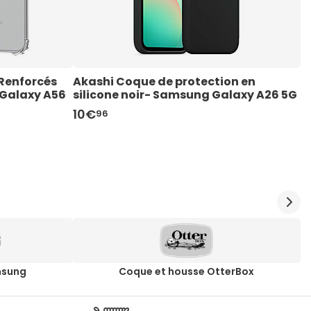
Renforcés 
Akashi Coque de protection en 
A
 Galaxy A56
silicone noir- Samsung Galaxy A26 5G
s
10€
1
96
msung
Coque et housse OtterBox