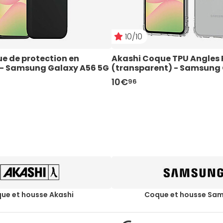
10/10
e de protection en 
Akashi Coque TPU Angles 
ir- Samsung Galaxy A56 5G
(transparent) - Samsung
10€
96
ue et housse Akashi
Coque et housse Sa