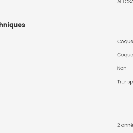
ALTCS
chniques
Coqu
Coque
Non
Transp
2 anné