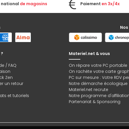
 national
de magasins
Paiement
en 3x/4x
s
Nos
 ?
Materiel.net & vous
de / FAQ
On répare votre PC portable
raison
On rachète votre carte grap
ck Zen
PC sur mesure : Votre RDV pe
r un retour
Notre démarche écologique
Materiel.net recrute
ts et tutoriels
Notre programme d'affiliatio
Partenariat & Sponsoring