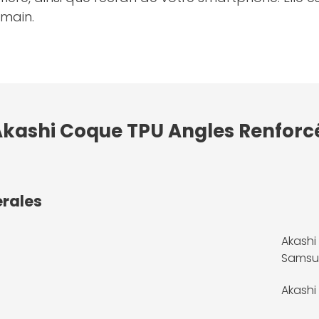
 main.
 Akashi Coque TPU Angles Renfor
érales
Akashi
Samsu
Akashi