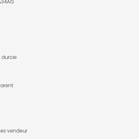
A34AG
e
 durcie
arent
es vendeur