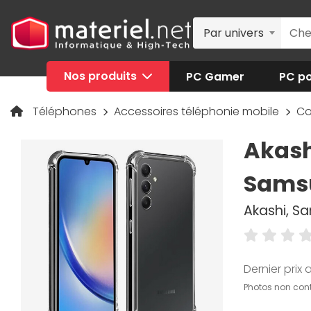
Par univers
Nos produits
PC Gamer
PC po
Téléphones
Accessoires téléphonie mobile
Co
Akash
Sams
Akashi, S
Dernier prix a
Photos non cont