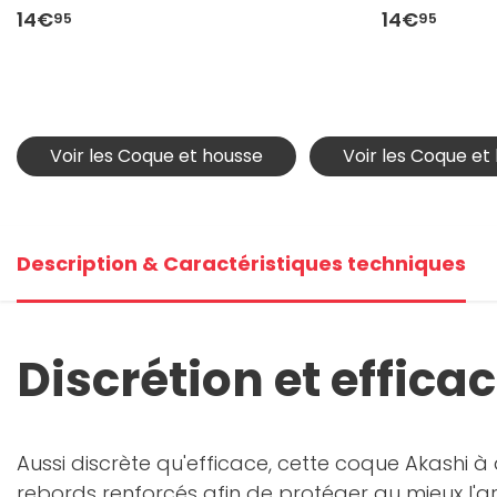
Ultra
14€
14€
95
95
Voir les Coque et housse
Voir les Coque et
Description & Caractéristiques techniques
Discrétion et efficac
Aussi discrète qu'efficace, cette coque Akashi à
rebords renforcés afin de protéger au mieux l'ar