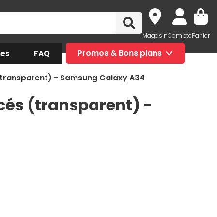
Magasin
Compte
Panier
des
FAQ
Promos & Bons plans
(transparent) - Samsung Galaxy A34
és (transparent) -