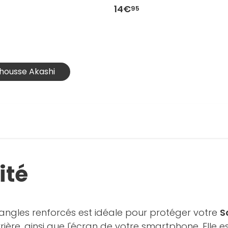
FE
14€
95
 housse Akashi
ité
 angles renforcés est idéale pour protéger votre
S
rière, ainsi que l'écran de votre smartphone. Elle