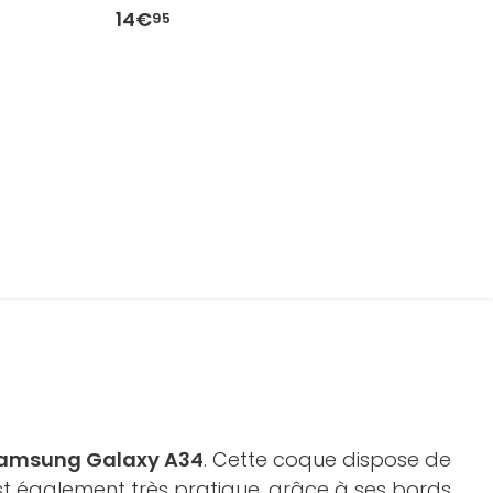
Xcover7
4
14€
1
95
amsung Galaxy A34
. Cette coque dispose de
 est également très pratique, grâce à ses bords