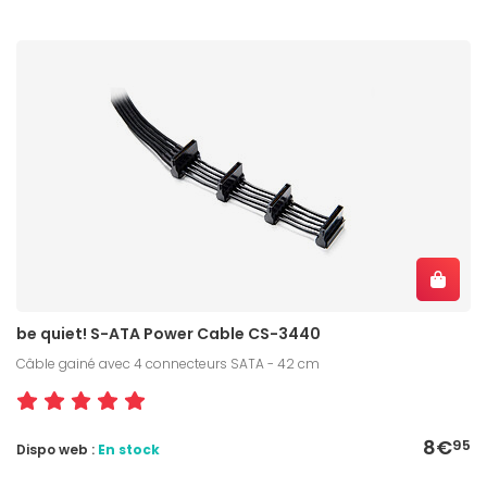
be quiet! S-ATA Power Cable CS-3440
Câble gainé avec 4 connecteurs SATA - 42 cm
8€
95
Dispo web :
En stock