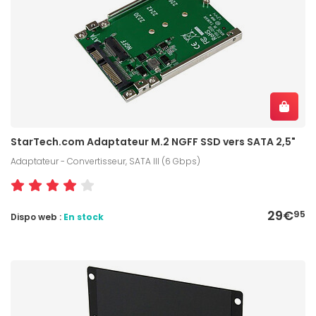
StarTech.com Adaptateur M.2 NGFF SSD vers SATA 2,5"
Adaptateur - Convertisseur, SATA III (6 Gbps)
29€
95
Dispo web :
En stock