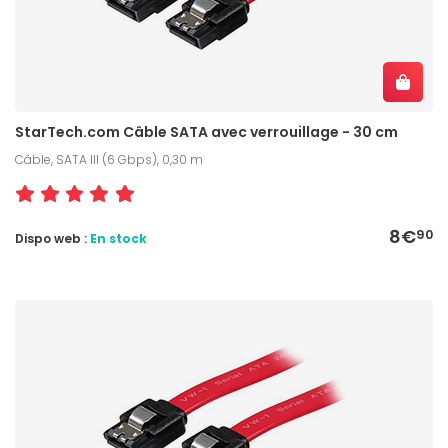
StarTech.com Câble SATA avec verrouillage - 30 cm
Câble, SATA III (6 Gbps), 0,30 m
8€
90
Dispo web :
En stock