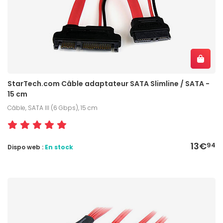
StarTech.com Câble adaptateur SATA Slimline / SATA -
15 cm
Câble, SATA III (6 Gbps), 15 cm
13€
94
Dispo web :
En stock