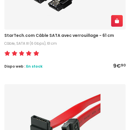
StarTech.com Câble SATA avec verrouillage - 61 cm
Câble, SATA III (6 Gbps), 61 cm
9€
90
Dispo web :
En stock