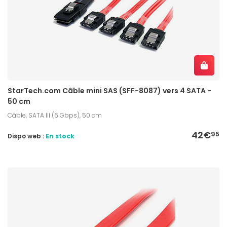
StarTech.com Câble mini SAS (SFF-8087) vers 4 SATA -
50 cm
Câble, SATA III (6 Gbps), 50 cm
42€
95
Dispo web :
En stock