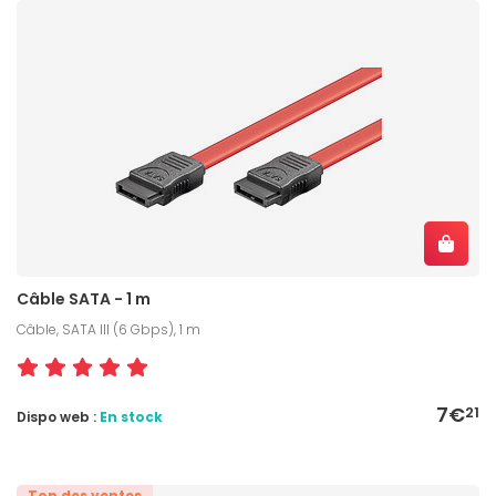
Câble SATA - 1 m
Câble, SATA III (6 Gbps), 1 m
7€
21
Dispo web :
En stock
Top des ventes