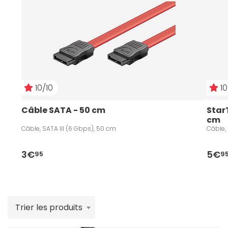
raccorder directement sur votre carte mère à un
périphérique USB externe.
10/10
10
Câble SATA - 50 cm
Star
cm
Câble, SATA III (6 Gbps), 50 cm
Câble, 
3€
5€
95
9
Trier les produits