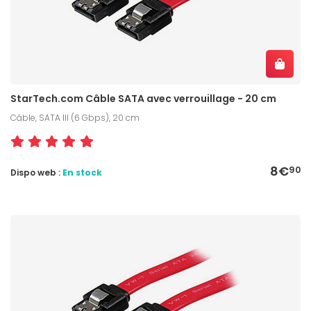
StarTech.com Câble SATA avec verrouillage - 20 cm
Câble, SATA III (6 Gbps), 20 cm
8€
90
Dispo web :
En stock