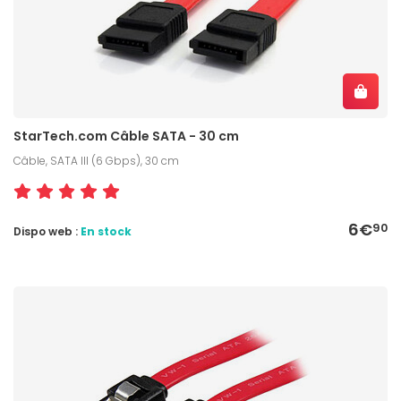
StarTech.com Câble SATA - 30 cm
Câble, SATA III (6 Gbps), 30 cm
6€
90
Dispo web :
En stock