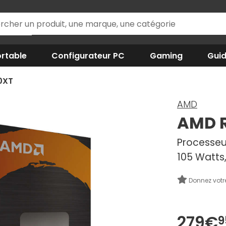
rtable
Configurateur PC
Gaming
Gui
0XT
AMD
AMD R
Processeur
105 Watts,
Donnez votr
279€
9