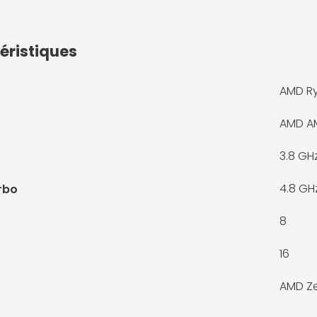
éristiques
AMD Ry
AMD A
3.8 GH
4.8 GH
rbo
8
16
AMD Z