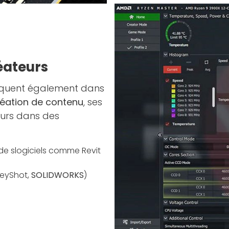
éateurs
rquent également dans
réation de contenu
, ses
eurs dans des
 de slogiciels comme Revit
KeyShot,
SOLIDWORKS
)