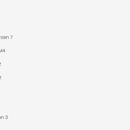
zen 7
M4
z
z
en 3