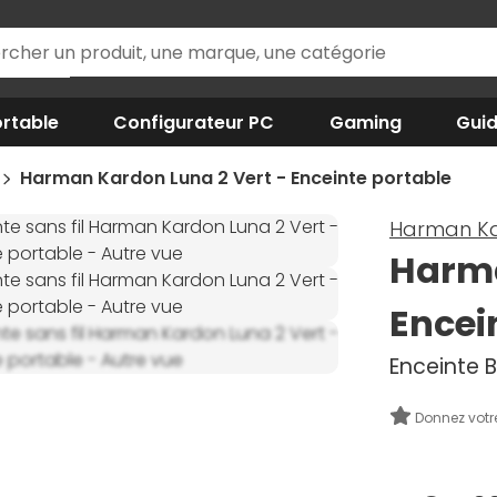
rtable
Configurateur PC
Gaming
Gui
Harman Kardon Luna 2 Vert - Enceinte portable
Harman K
Harma
Encei
Enceinte B
Donnez votr
 photos