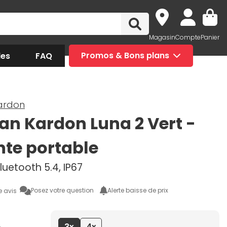
Magasin
Compte
Panier
des
FAQ
Promos & Bons plans
ardon
n Kardon Luna 2 Vert -
nte portable
luetooth 5.4, IP67
Posez votre question
Alerte baisse de prix
e avis
3x
4x