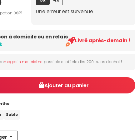
0
Une erreur est survenue
ipation 0€
26
son à domicile ou en relais
Livré après-demain !
k
 en
magasin materiel.net
possible et offerte dès 200 euros d'achat !
Ajouter au panier
nthe
r
Sable
ger