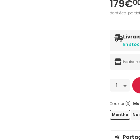
179€
0
oir la galerie
dont éco-partic
Livrai
En stoc
Livraison
Quantité
1
Couleur (3) :
Me
Menthe
Noi
Parta