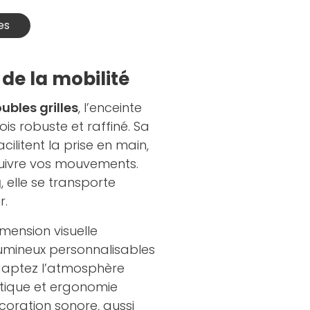
es
de la mobilité
ubles grilles
, l’enceinte
s robuste et raffiné. Sa
cilitent la prise en main,
uivre vos mouvements.
g
, elle se transporte
r.
mension visuelle
lumineux personnalisables
daptez l’atmosphère
étique et ergonomie
coration sonore, aussi