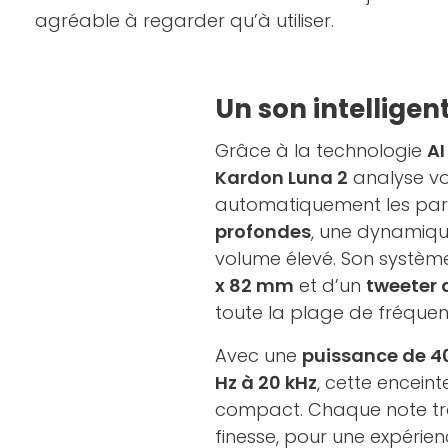
agréable à regarder qu’à utiliser.
Un son intelligent
Grâce à la technologie
AI
Kardon Luna 2
analyse vo
automatiquement les para
profondes
, une dynamique
volume élevé. Son systè
x 82 mm
et d’un
tweeter
toute la plage de fréquen
Avec une
puissance de 4
Hz à 20 kHz
, cette encein
compact. Chaque note tro
finesse, pour une expérie