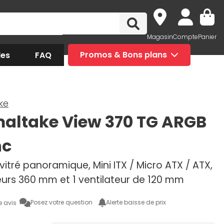
Magasin
Compte
Panier
des
FAQ
Promos & Bons plans
ke
altake View 370 TG ARGB
nc
 vitré panoramique, Mini ITX / Micro ATX / ATX,
eurs 360 mm et 1 ventilateur de 120 mm
Posez votre question
Alerte baisse de prix
e avis