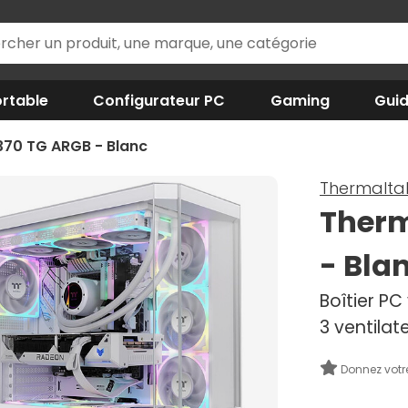
rtable
Configurateur PC
Gaming
Gui
370 TG ARGB - Blanc
Thermalta
Therm
- Bla
Boîtier PC
3 ventilat
Donnez votr