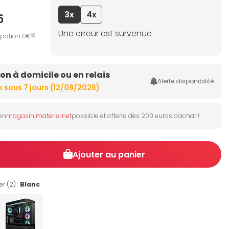
3x
4x
5
Une erreur est survenue
ipation 0€
50
son à domicile ou en relais
Alerte disponibilité
En stock sous 7 jours (12/08/2026)
 en
magasin materiel.net
possible et offerte dès 200 euros d'achat !
Ajouter au panier
r (2) :
Blanc