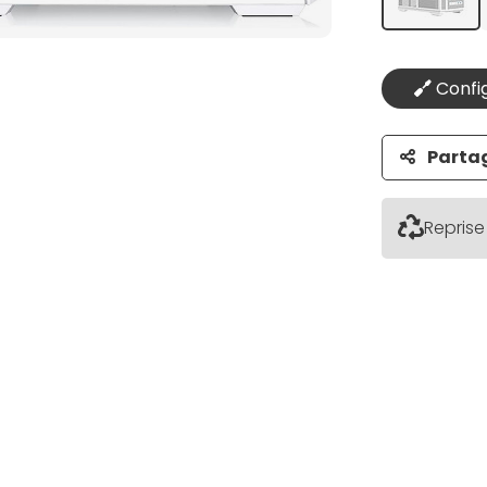
Config
Parta
Reprise