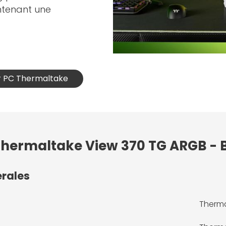
intenant une
ier PC Thermaltake
 Thermaltake View 370 TG ARGB - 
érales
Therma