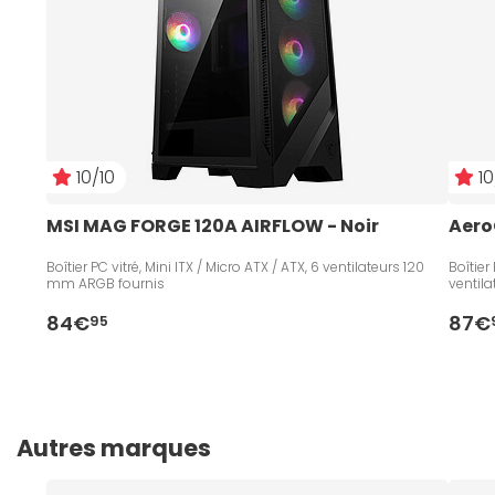
10/10
10
MSI MAG FORGE 120A AIRFLOW - Noir
Aero
Boîtier PC vitré, Mini ITX / Micro ATX / ATX, 6 ventilateurs 120
Boîtier
mm ARGB fournis
ventil
84€
87€
95
Autres marques