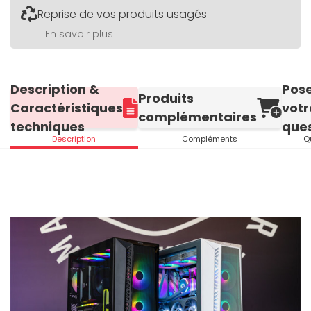
Reprise de vos produits usagés
En savoir plus
Description &
Pos
Produits
Caractéristiques
votr
complémentaires
techniques
ques
Description
Compléments
Q