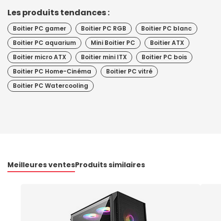
Les produits tendances :
Boitier PC gamer
Boitier PC RGB
Boitier PC blanc
Boitier PC aquarium
Mini Boitier PC
Boitier ATX
Boitier micro ATX
Boitier mini ITX
Boitier PC bois
Boitier PC Home-Cinéma
Boitier PC vitré
Boitier PC Watercooling
Meilleures ventes
Produits similaires