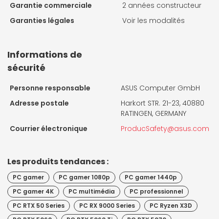
Garantie commerciale
2 années constructeur
Garanties légales
Voir les modalités
Informations de
sécurité
Personne responsable
ASUS Computer GmbH
Adresse postale
Harkort STR. 21-23, 40880
RATINGEN, GERMANY
Courrier électronique
ProducSafety@asus.com
Les produits tendances :
PC gamer
PC gamer 1080p
PC gamer 1440p
PC gamer 4K
PC multimédia
PC professionnel
PC RTX 50 Series
PC RX 9000 Series
PC Ryzen X3D