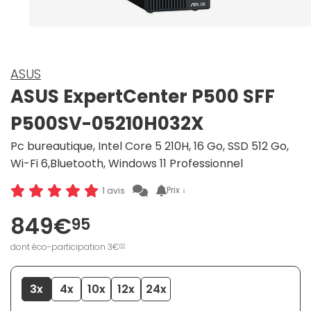
ASUS
ASUS ExpertCenter P500 SFF
P500SV-05210H032X
Pc bureautique, Intel Core 5 210H, 16 Go, SSD 512 Go,
Wi-Fi 6,Bluetooth, Windows 11 Professionnel
Prix ↓
1 avis
849€
95
dont éco-participation 3€
02
3x
4x
10x
12x
24x