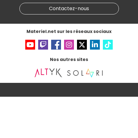
Partenariat & Sponsoring
Informations légales
Contactez-nous
Données personnelles
et
cookies
Gérer vos cookies
Accessibilité : non conforme
Materiel.net sur les réseaux sociaux
Nos autres sites