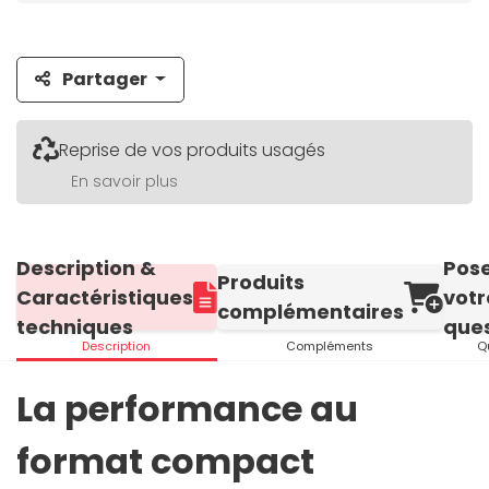
Partager
Reprise de vos produits usagés
En savoir plus
Description &
Pos
Produits
Caractéristiques
votr
complémentaires
techniques
ques
Description
Compléments
Q
La performance au
format compact