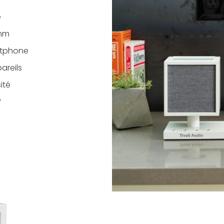
é
 mm
rtphone
areils
ité
°