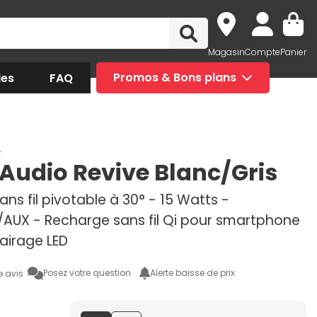
Magasin
Compte
Panier
des
FAQ
Promos & Bons plans
o
i Audio Revive Blanc/Gris
ans fil pivotable à 30° - 15 Watts -
/AUX - Recharge sans fil Qi pour smartphone
lairage LED
Posez votre question
Alerte baisse de prix
e avis