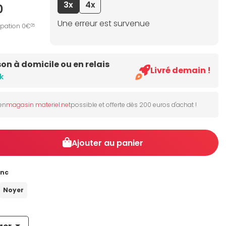
3x
4x
0
Une erreur est survenue
ipation 0€
05
son à domicile ou en relais
Livré demain !
k
 en
magasin materiel.net
possible et offerte dès 200 euros d'achat !
Ajouter au panier
anc
Noyer