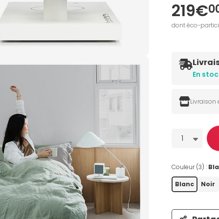
219€
0
dont éco-partic
Livrai
En stoc
Livraison
Quantité
1
Couleur (3) :
Bl
Blanc
Noir