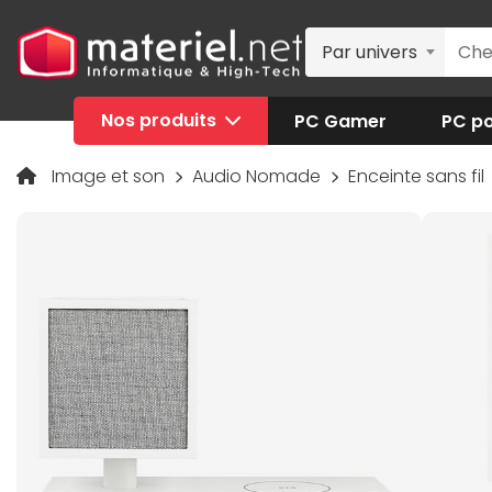
Par univers
Nos produits
PC Gamer
PC po
Image et son
Audio Nomade
Enceinte sans fil