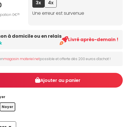
3x
4x
0
Une erreur est survenue
ipation 0€
05
son à domicile ou en relais
Livré après-demain !
k
 en
magasin materiel.net
possible et offerte dès 200 euros d'achat !
Ajouter au panier
yer
Noyer