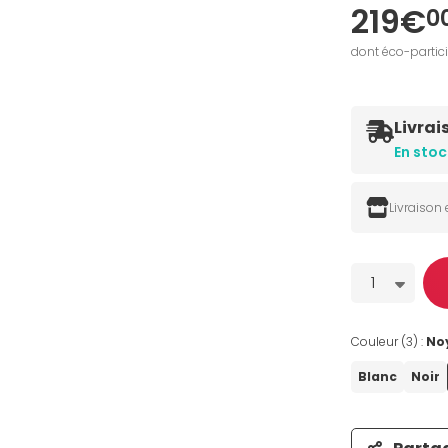
219€
0
dont éco-partic
Livrai
En stoc
Livraison
Quantité
1
Couleur (3) :
No
Blanc
Noir