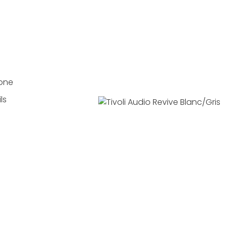
hone
ls