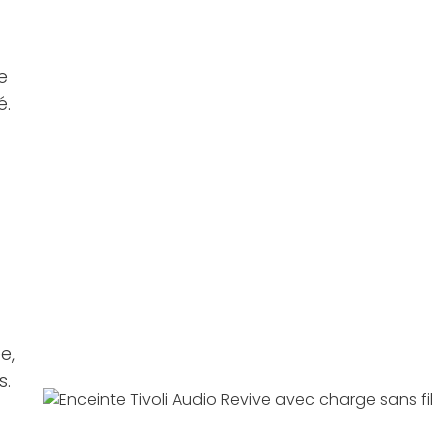
e
é.
e,
s.