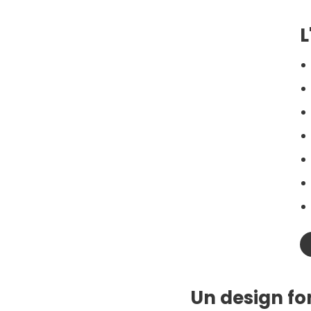
L
Un design fon