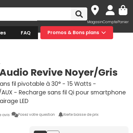
Magasin
Compte
Panier
des
FAQ
Promos & Bons plans
o
i Audio Revive Noyer/Gris
ans fil pivotable à 30° - 15 Watts -
/AUX - Recharge sans fil Qi pour smartphone
lairage LED
Posez votre question
Alerte baisse de prix
e avis