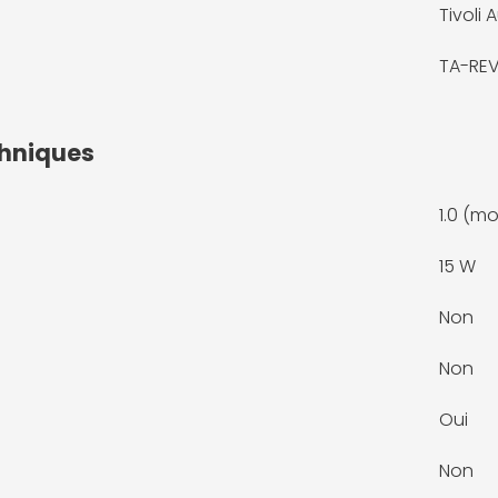
Tivoli 
TA-RE
chniques
1.0 (m
15 W
Non
Non
Oui
Non