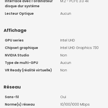
Interface avec l'ordinateur
M.2 - PCI-E 3.0 4x
disque dur système
Lecteur Optique
Aucun
Affichage
GPU series
Intel UHD
Chipset graphique
Intel UHD Graphics 730
NVIDIA Studio
Non
Type de multi-GPU
Aucun
VR Ready (réalité virtuelle)
Non
Réseau
Sans-fil
Oui
Norme(s) réseau
10/100/1000 Mbps