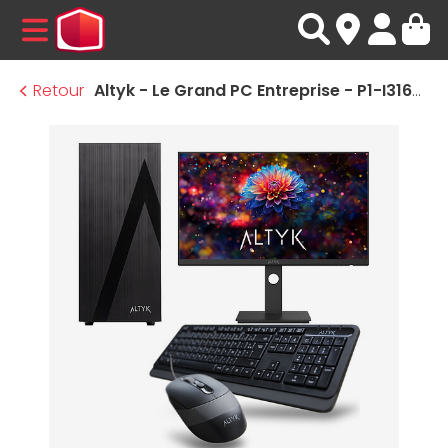
MENU
Retour
Altyk - Le Grand PC Entreprise - P1-I316-N05 + écran WQHD AQ27 Starter Pack