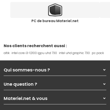
PC de bureau Materiel.net
Nos clients recherchent aussi :
altik
intel core i3-12100 igpu uhd 730
intel uhd graphic 730
pc pack
Qui sommes-nous ?
Qui sommes-nous ?
Une question ?
Nos services
Les magasins Materiel.net
Rubrique d'aide / FAQ
Nos solutions pour les pros
Materiel.net & vous
Paiement, livraison
Contactez-nous
Garanties
,
Pack Zen
On répare votre PC portable