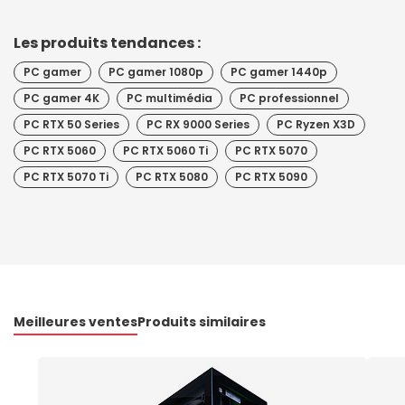
Les produits tendances :
PC gamer
PC gamer 1080p
PC gamer 1440p
PC gamer 4K
PC multimédia
PC professionnel
PC RTX 50 Series
PC RX 9000 Series
PC Ryzen X3D
PC RTX 5060
PC RTX 5060 Ti
PC RTX 5070
PC RTX 5070 Ti
PC RTX 5080
PC RTX 5090
Meilleures ventes
Produits similaires