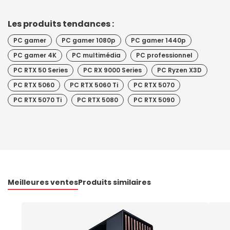
Les produits tendances :
PC gamer
PC gamer 1080p
PC gamer 1440p
PC gamer 4K
PC multimédia
PC professionnel
PC RTX 50 Series
PC RX 9000 Series
PC Ryzen X3D
PC RTX 5060
PC RTX 5060 Ti
PC RTX 5070
PC RTX 5070 Ti
PC RTX 5080
PC RTX 5090
Meilleures ventes
Produits similaires