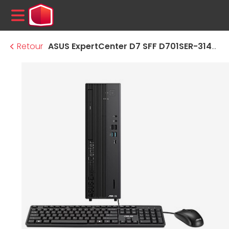
MENU
Retour
ASUS ExpertCenter D7 SFF D701SER-314100006X - Windows 11 Pro