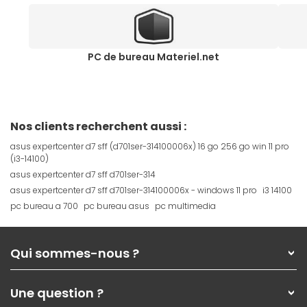
PC de bureau Materiel.net
Nos clients recherchent aussi :
asus expertcenter d7 sff (d701ser-314100006x) 16 go 256 go win 11 pro
(i3-14100)
asus expertcenter d7 sff d701ser-314
asus expertcenter d7 sff d701ser-314100006x - windows 11 pro
i3 14100
pc bureau a 700
pc bureau asus
pc multimedia
Qui sommes-nous ?
Qui sommes-nous ?
Une question ?
Nos services