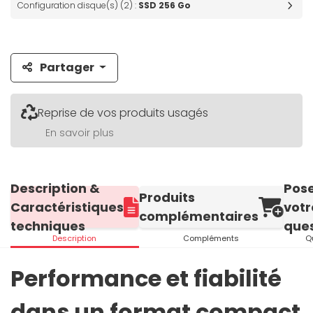
Configuration disque(s) (2) :
SSD 256 Go
Partager
Reprise de vos produits usagés
En savoir plus
Description &
Pos
Produits
Caractéristiques
votr
complémentaires
techniques
ques
Description
Compléments
Q
Performance et fiabilité
dans un format compact