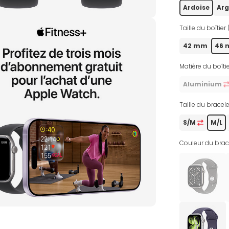
Ardoise
Ar
Taille du boîtier 
42 mm
46
Matière du boîtie
Aluminium
Taille du bracele
S/M
M/L
Couleur du brace