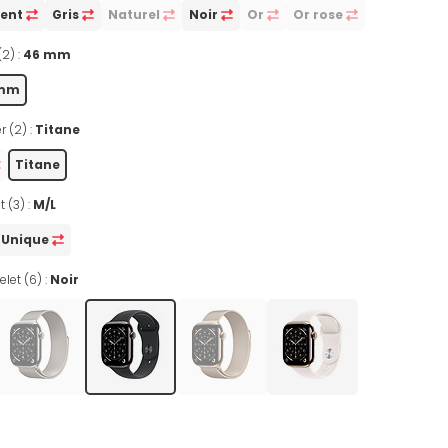
gent
Gris
Naturel
Noir
Or
Or rose
(2) :
46 mm
 mm
r (2) :
Titane
Titane
t (3) :
M/L
Unique
let (6) :
Noir