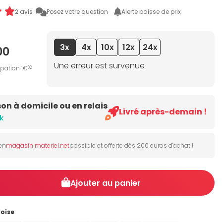
2 avis
Posez votre question
Alerte baisse de prix
3x
4x
10x
12x
24x
00
Une erreur est survenue
ipation 1€
02
son à domicile ou en relais
Livré après-demain !
k
 en
magasin materiel.net
possible et offerte dès 200 euros d'achat !
Ajouter au panier
oise