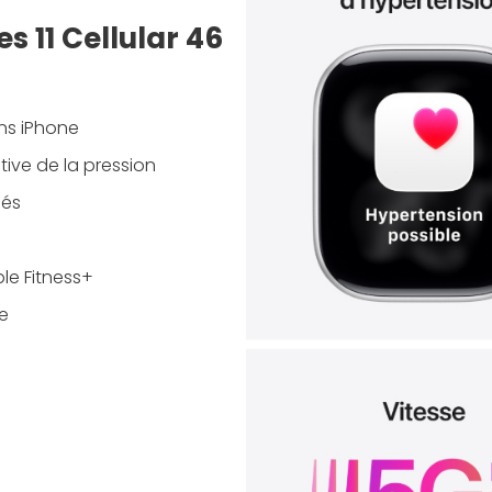
s 11 Cellular 46
ns iPhone
tive de la pression
lés
e
le Fitness+
e