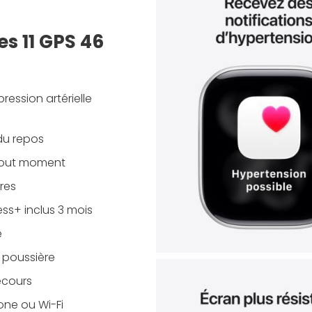
es 11 GPS 46
pression artérielle
 du repos
tout moment
ures
ss+ inclus 3 mois
e
a poussière
ecours
one ou Wi-Fi