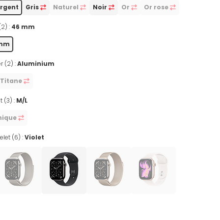
rgent
Gris
Naturel
Noir
Or
Or rose
(2) :
46 mm
 mm
r (2) :
Aluminium
Titane
t (3) :
M/L
nique
let (6) :
Violet