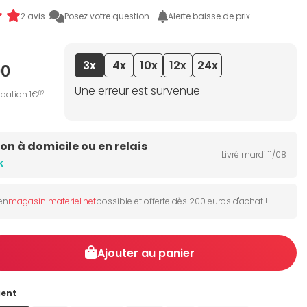
2 avis
Posez votre question
Alerte baisse de prix
3x
4x
10x
12x
24x
00
Une erreur est survenue
ipation 1€
02
son à domicile ou en relais
Livré mardi 11/08
k
 en
magasin materiel.net
possible et offerte dès 200 euros d'achat !
Ajouter au panier
gent