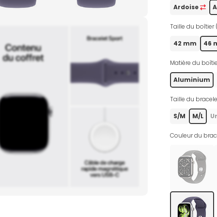
Ardoise
A
Taille du boîtier 
42 mm
46
Matière du boîtie
Aluminium
Taille du bracele
S/M
M/L
U
Couleur du brace