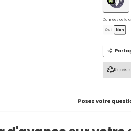
 photo
Données cellulai
r la galerie
Oui
Non
Parta
Reprise
Posez votre questi