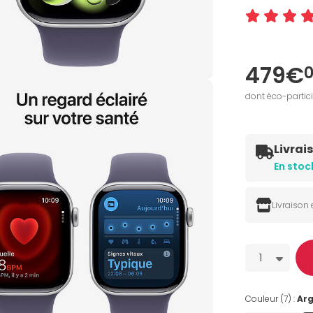
479€
dont éco-partic
Livrai
En stoc
Livraison
Quantité
1
Couleur (7) :
Ar