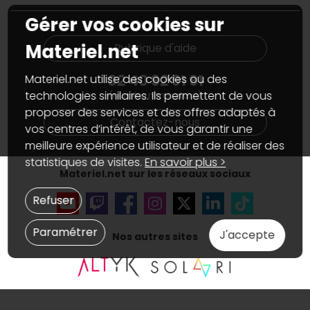
Informations
PC sur mesure : Votre RDV personnalisé
Guides d'achats et tutoriels
Gérer vos cookies sur
Plan du site
Notre démarche écologique
Nos marques
Materiel.net recrute
Materiel.net
Rubrique d'aide
Conditions générales de vente
Notre programme d'affiliation
Marketplace
Partenariat & Sponsoring
02 40 92 91 91
Materiel.net utilise des cookies ou des
Informations légales
technologies similaires. Ils permettent de vous
(numéro non surtaxé)
Données personnelles
et
cookies
proposer des services et des offres adaptés à
Gérer vos cookies
Contactez-nous
Accessibilité : non conforme
vos centres d’intérêt, de vous garantir une
meilleure expérience utilisateur et de réaliser des
statistiques de visites.
En savoir plus >
Materiel.net sur les réseaux sociaux
Refuser
Paramétrer
J'accepte
Nos autres sites