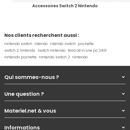
Accessoires Switch 2 Nintendo
Nos clients recherchent aussi :
nintendo switch
nitendo
nitendo switch
pochette
switch 2 nintendo
switch nintendo
terra all in one pc 2401
nintendo pochette
nintendo switch 2
nintendo
Qui sommes-nous ?
Qui sommes-nous ?
Une question ?
Nos services
Les magasins Materiel.net
Rubrique d'aide / FAQ
Nos solutions pour les pros
Materiel.net & vous
Paiement, livraison
Contactez-nous
Garanties
,
Pack Zen
On répare votre PC portable
SAV, demander un retour
Informations
On rachète votre carte graphique