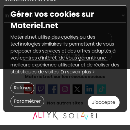
Paiement, livraison
Contactez-nous
Garanties
,
Pack Zen
On répare votre PC portable
Gérer vos cookies sur
SAV, demander un retour
Informations
On rachète votre carte graphique
Informations
Materiel.net
PC sur mesure : Votre RDV personnalisé
Guides d'achats et tutoriels
Plan du site
Notre démarche écologique
Nos marques
Materiel.net recrute
Materiel.net utilise des cookies ou des
Rubrique d'aide
Conditions générales de vente
Notre programme d'affiliation
technologies similaires. Ils permettent de vous
Marketplace
Partenariat & Sponsoring
proposer des services et des offres adaptés à
Informations légales
Contactez-nous
vos centres d’intérêt, de vous garantir une
Données personnelles
et
cookies
meilleure expérience utilisateur et de réaliser des
Gérer vos cookies
Accessibilité : non conforme
statistiques de visites.
En savoir plus >
Materiel.net sur les réseaux sociaux
Refuser
Paramétrer
J'accepte
Nos autres sites