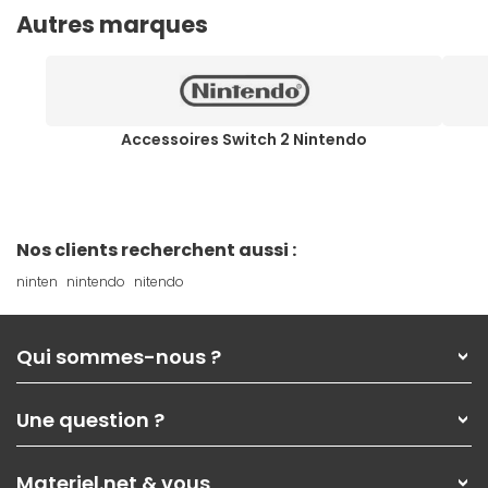
Autres marques
Accessoires Switch 2 Nintendo
Nos clients recherchent aussi :
ninten
nintendo
nitendo
Qui sommes-nous ?
Qui sommes-nous ?
Une question ?
Nos services
Les magasins Materiel.net
Rubrique d'aide / FAQ
Nos solutions pour les pros
Materiel.net & vous