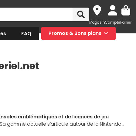
Magasin
Compte
Panier
des
FAQ
Promos & Bons plans
riel.net
nsoles emblématiques et de licences de jeu
. Sa gamme actuelle s’articule autour de la Nintendo
sée de l’innovation et de la convivialité, Nintendo mise