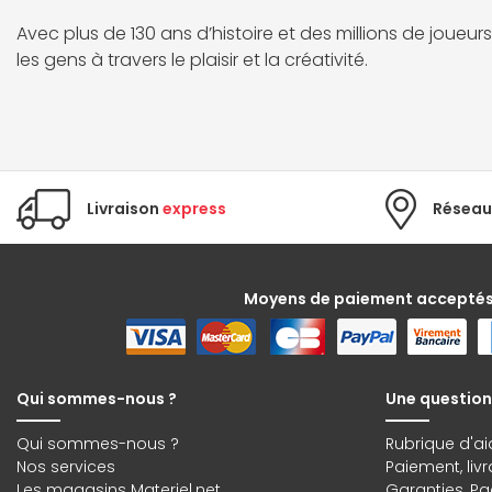
Avec plus de 130 ans d’histoire et des millions de joueur
les gens à travers le plaisir et la créativité.
Livraison
express
Réseau
Moyens de paiement accepté
Qui sommes-nous ?
Une question
Qui sommes-nous ?
Rubrique d'ai
Nos services
Paiement, liv
Les magasins Materiel.net
Garanties
,
Pa