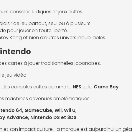
eurs consoles ludiques et jeux cultes :
laisir de jeu partout, seul ou à plusieurs.
 pour jouer en toute liberté.
key Kong et bien d’autres univers inoubliables.
Nintendo
des cartes à jouer traditionnelles japonaises.
e jeu vidéo.
c des consoles cultes comme la
NES
et la
Game Boy
.
es machines devenues emblématiques :
ntendo 64, GameCube, Wii, Wii U
,
y Advance, Nintendo DS et 3DS
.
et son impact culturel, la marque est aujourd’hui un géan