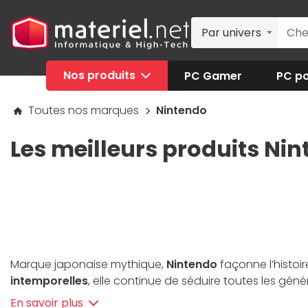
Par univers
Nos produits
PC Gamer
PC po
Toutes nos marques
Nintendo
Les meilleurs produits Nin
Marque japonaise mythique,
Nintendo
façonne l’histoi
intemporelles
, elle continue de séduire toutes les gén
Switch et de ses nombreuses déclinaisons, accompagnée d
En savoir plus