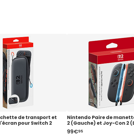
et, nos spécialistes ont sélectionné pour vous les consoles
chette de transport et 
aptateur secteur pour 
itch OLED - Bleu/Rouge
Nintendo Paire de manett
Nintendo Paire de volants
Nintendo Switch OLED - Bl
'écran pour Switch 2
2 (Gauche) et Joy-Con 2 (
99€
24€
359€
95
95
95