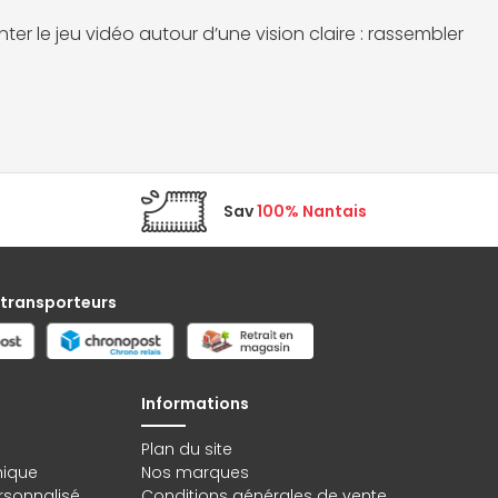
er le jeu vidéo autour d’une vision claire : rassembler
Sav
100% Nantais
 transporteurs
Informations
Plan du site
hique
Nos marques
rsonnalisé
Conditions générales de vente