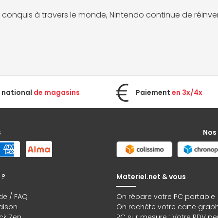
s conquis à travers le monde, Nintendo continue de réinvent
 national
de magasins
Paiement
en 3x/4x
s
Nos
 ?
Materiel.net & vous
de / FAQ
On répare votre PC portable
raison
On rachète votre carte grap
ck Zen
PC sur mesure : Votre RDV pe