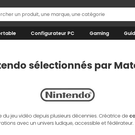
rtable
Configurateur PC
Gaming
Gui
tendo sélectionnés par Mate
re du jeu vidéo depuis plusieurs décennies. Créatrice de
co
érations avec un univers ludique, accessible et fédérateur
’une bibliothèque de jeux riche en exclusivités. À la croi