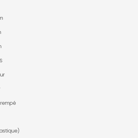
m
m
m
S
ur
r
Trempé
lastique)