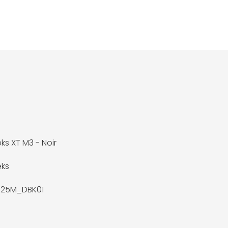
ks XT M3 - Noir
eks
325M_DBK01