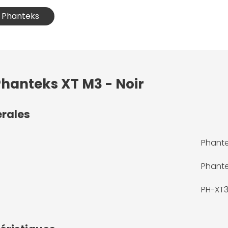
C Phanteks
Phanteks XT M3 - Noir
érales
Phante
Phant
PH-XT