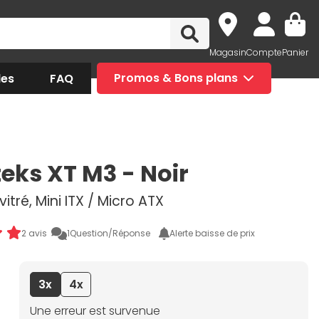
Magasin
Compte
Panier
des
FAQ
Promos & Bons plans
eks XT M3 - Noir
vitré, Mini ITX / Micro ATX
2 avis
1
Question/Réponse
Alerte baisse de prix
3x
4x
Une erreur est survenue