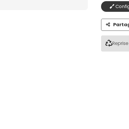
Config
Parta
Reprise