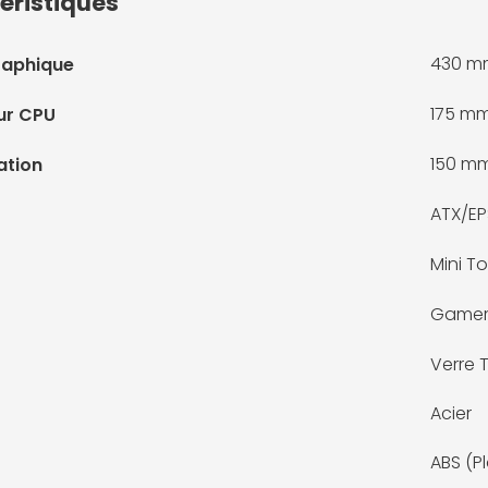
éristiques
430 m
raphique
175 m
ur CPU
150 m
ation
ATX/EP
Mini To
Game
Verre 
Acier
ABS (P