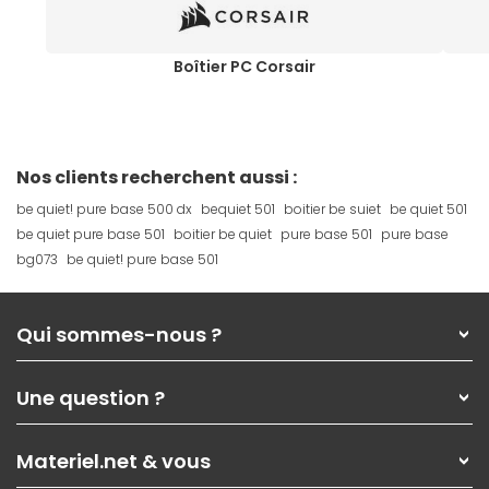
Boîtier PC Corsair
Nos clients recherchent aussi :
be quiet! pure base 500 dx
bequiet 501
boitier be suiet
be quiet 501
be quiet pure base 501
boitier be quiet
pure base 501
pure base
bg073
be quiet! pure base 501
Qui sommes-nous ?
Qui sommes-nous ?
Une question ?
Nos services
Les magasins Materiel.net
Rubrique d'aide / FAQ
Nos solutions pour les pros
Materiel.net & vous
Paiement, livraison
Contactez-nous