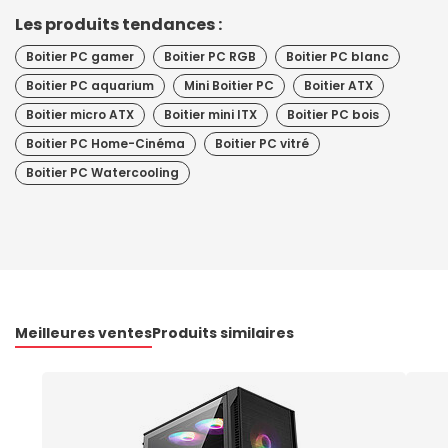
Les produits tendances :
Boitier PC gamer
Boitier PC RGB
Boitier PC blanc
Boitier PC aquarium
Mini Boitier PC
Boitier ATX
Boitier micro ATX
Boitier mini ITX
Boitier PC bois
Boitier PC Home-Cinéma
Boitier PC vitré
Boitier PC Watercooling
Meilleures ventes
Produits similaires