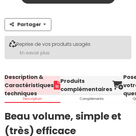
Partager
Reprise de vos produits usagés
En savoir plus
Description &
Pos
Produits
Caractéristiques
votr
complémentaires
techniques
ques
Description
Compléments
Q
Beau volume, simple et
(très) efficace