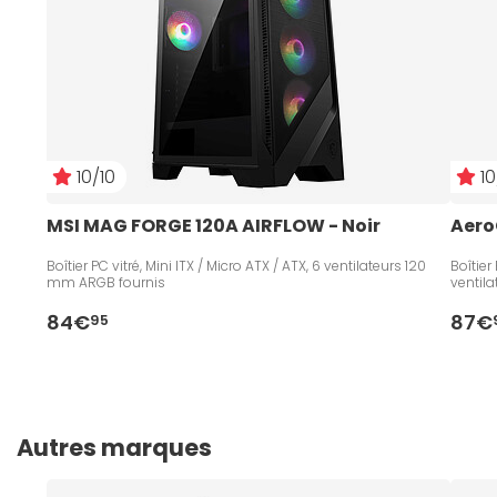
10/10
10
MSI MAG FORGE 120A AIRFLOW - Noir
Aero
Boîtier PC vitré, Mini ITX / Micro ATX / ATX, 6 ventilateurs 120
Boîtier
mm ARGB fournis
ventil
84€
87€
95
Autres marques