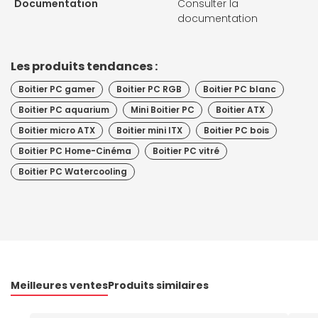
Documentation
Consulter la
documentation
Les produits tendances :
Boitier PC gamer
Boitier PC RGB
Boitier PC blanc
Boitier PC aquarium
Mini Boitier PC
Boitier ATX
Boitier micro ATX
Boitier mini ITX
Boitier PC bois
Boitier PC Home-Cinéma
Boitier PC vitré
Boitier PC Watercooling
Meilleures ventes
Produits similaires