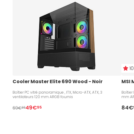
10
Cooler Master Elite 690 Wood - Noir
MSI 
Boîtier PC vitré panoramique , ITX, Micro-ATX, ATX, 3
Boîtier
ventilateurs 120 mm ARGB fournis
mm AR
49€
84€
95
69€
95