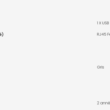
1 X
USB
RJ45 F
é)
Gris
2 anné