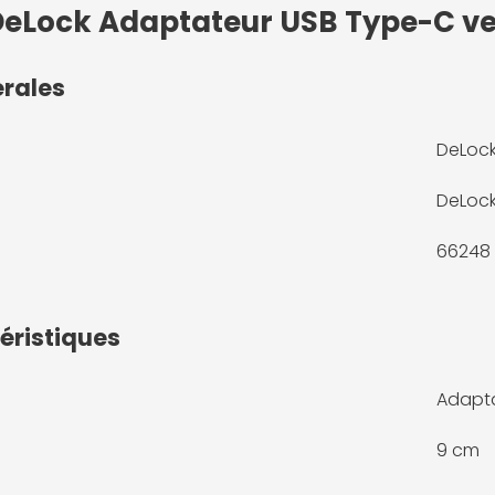
 DeLock Adaptateur USB Type-C ve
érales
DeLock
DeLoc
66248
éristiques
Adapt
9 cm