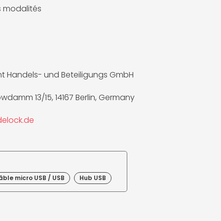
es modalités
t Handels- und Beteiligungs GmbH
wdamm 13/15, 14167 Berlin, Germany
elock.de
âble micro USB / USB
Hub USB