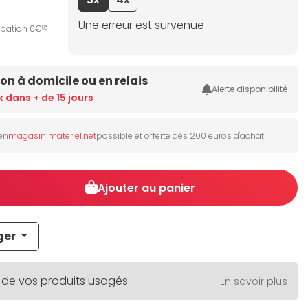
Une erreur est survenue
ipation 0€
05
son à domicile ou en relais
Alerte disponibilité
k dans + de 15 jours
 en
magasin materiel.net
possible et offerte dès 200 euros d'achat !
Ajouter au panier
ger
 de vos produits usagés
En savoir plus