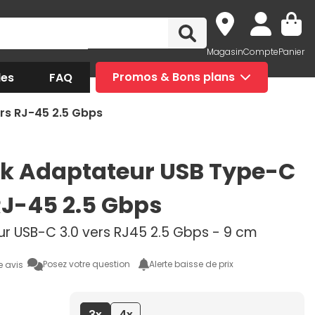
Magasin
Compte
Panier
des
FAQ
Promos & Bons plans
rs RJ-45 2.5 Gbps
k Adaptateur USB Type-C
RJ-45 2.5 Gbps
r USB-C 3.0 vers RJ45 2.5 Gbps - 9 cm
Posez votre question
Alerte baisse de prix
e avis
3x
4x