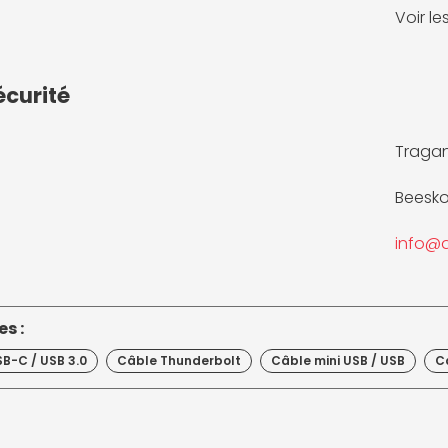
Voir l
écurité
Tragan
Beesko
info@d
s :
B-C / USB 3.0
Câble Thunderbolt
Câble mini USB / USB
C