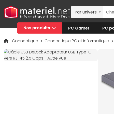
Par univers
Nos produits
PC Gamer
PC po
Connectique
Connectique PC et informatique