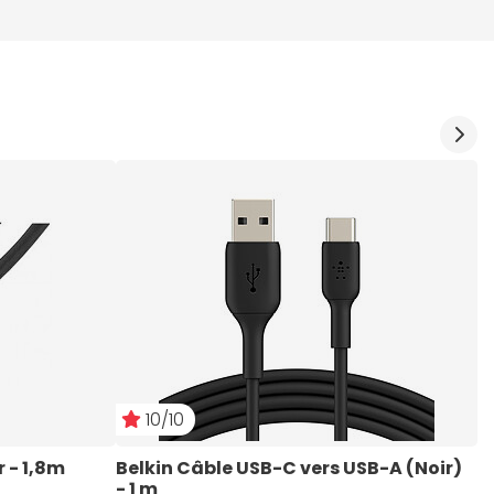
10/10
r - 1,8m
Belkin Câble USB-C vers USB-A (Noir) 
T
- 1 m
M