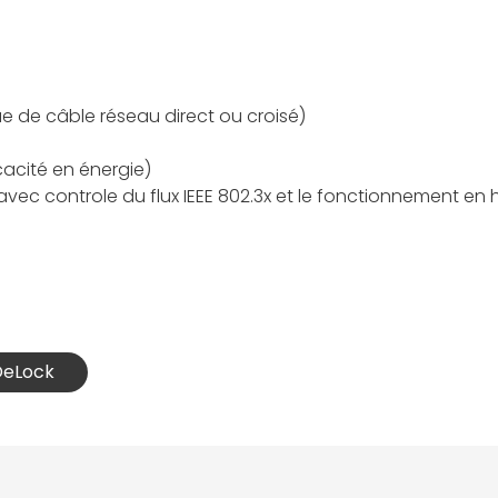
e de câble réseau direct ou croisé)
cacité en énergie)
vec controle du flux IEEE 802.3x et le fonctionnement en 
 DeLock