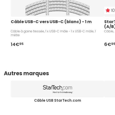
10
Câble USB-C vers USB-C (blanc) - 1 m
Star
(A/B
Câble à gaine tressée, 1 x USB-C mâle - 1 x USB-C mâle, 1
Câble, 
mètre
14€
6€
95
9
Autres marques
Câble USB StarTech.com