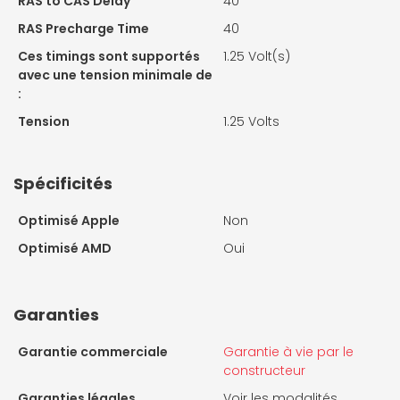
RAS to CAS Delay
40
RAS Precharge Time
40
Ces timings sont supportés
1.25 Volt(s)
avec une tension minimale de
:
Tension
1.25 Volts
Spécificités
Optimisé Apple
Non
Optimisé AMD
Oui
Garanties
Garantie commerciale
Garantie à vie par le
constructeur
Garanties légales
Voir les modalités