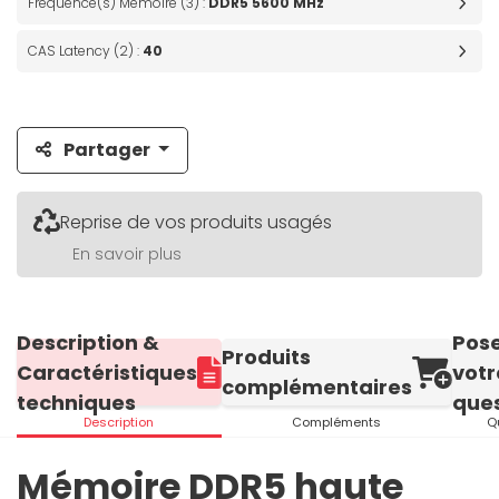
Fréquence(s) Mémoire (3) :
DDR5 5600 MHz
CAS Latency (2) :
40
Partager
Reprise de vos produits usagés
En savoir plus
Description &
Pos
Produits
Caractéristiques
votr
complémentaires
techniques
ques
Description
Compléments
Q
Mémoire DDR5 haute