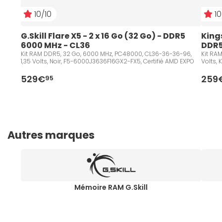
10/10
10
G.Skill Flare X5 - 2 x 16 Go (32 Go) - DDR5 
Kings
6000 MHz - CL36
DDR5
Kit RAM DDR5, 32 Go, 6000 MHz, PC48000, CL36-36-36-96,
Kit RA
1,35 Volts, Noir, F5-6000J3636F16GX2-FX5, Certifié AMD EXPO
Volts,
529€
259
95
Autres marques
Mémoire RAM G.Skill