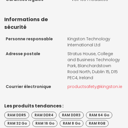
Informations de
sécurité
Personne responsable
Kingston Technology
International Ltd
Adresse postale
Stratus House, College
and Business Technology
Park, Blanchardstown
Road North, Dublin 15, D15
PEC4, Ireland
Courrier électronique
productsafety@kingston.ie
Les produits tendances :
RAM DDR5
RAM DDR4
RAM DDR3
RAM 64 Go
RAM 32 Go
RAM 16 Go
RAM 8 Go
RAM RGB