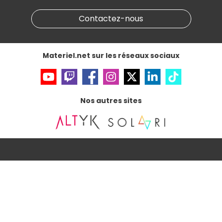
Marketplace
Partenariat & Sponsoring
Informations légales
Contactez-nous
Données personnelles
et
cookies
Gérer vos cookies
Accessibilité : non conforme
Materiel.net sur les réseaux sociaux
Nos autres sites