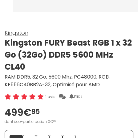
Kingston
Kingston FURY Beast RGB 1 x 32
Go (32Go) DDR5 5600 MHz
CL40
RAM DDR5, 32 Go, 5600 Mhz, PC48000, RGB,
KF556C40BB2A-32, Optimisé pour AMD
Prix ↓
1 avis
499€
95
dont éco-participation 0€
05