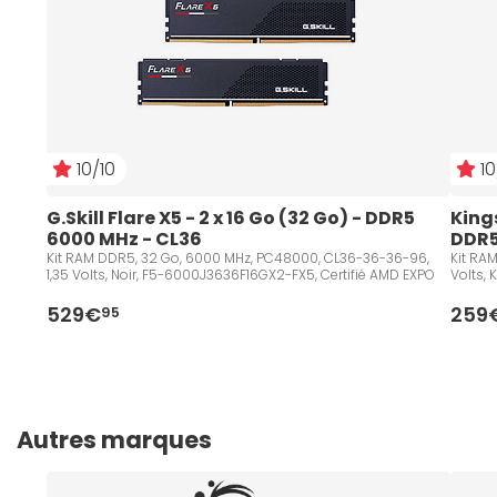
10/10
10
G.Skill Flare X5 - 2 x 16 Go (32 Go) - DDR5 
Kings
6000 MHz - CL36
DDR5
Kit RAM DDR5, 32 Go, 6000 MHz, PC48000, CL36-36-36-96,
Kit RA
1,35 Volts, Noir, F5-6000J3636F16GX2-FX5, Certifié AMD EXPO
Volts,
529€
259
95
Autres marques