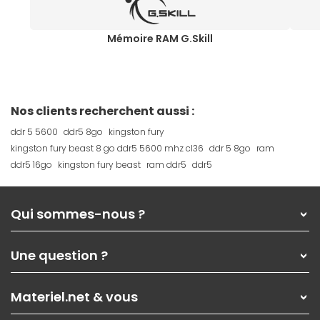
Mémoire RAM G.Skill
Nos clients recherchent aussi :
ddr 5 5600
ddr5 8go
kingston fury
kingston fury beast 8 go ddr5 5600 mhz cl36
ddr 5 8go
ram
ddr5 16go
kingston fury beast
ram ddr5
ddr5
Qui sommes-nous ?
Qui sommes-nous ?
Une question ?
Nos services
Les magasins Materiel.net
Rubrique d'aide / FAQ
Nos solutions pour les pros
Materiel.net & vous
Paiement, livraison
Contactez-nous
Garanties
,
Pack Zen