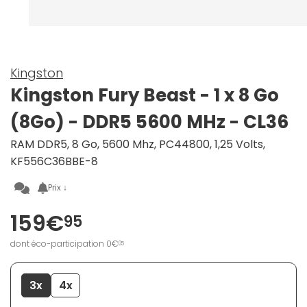
Kingston
Kingston Fury Beast - 1 x 8 Go
(8Go) - DDR5 5600 MHz - CL36
RAM DDR5, 8 Go, 5600 Mhz, PC44800, 1,25 Volts,
KF556C36BBE-8
Prix ↓
159€
95
dont éco-participation 0€
05
3x
4x