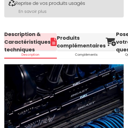
Reprise de vos produits usagés
En savoir plus
Description &
Pos
Produits
Caractéristiques
votr
complémentaires
techniques
ques
Description
Compléments
Q