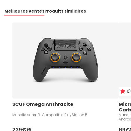
Meilleures ventes
Produits similaires
10
SCUF Omega Anthracite
Micro
Carb
Manette sans-fil, Compatible PlayStation 5
Manett
Androi
239€
69€
95