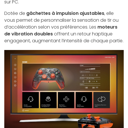
sur PC.
Dotée de
gâchettes à impulsion ajustables
, elle
vous permet de personnaliser la sensation de tir ou
d’accélération selon vos préférences. Les
moteurs
de vibration doubles
offrent un retour haptique
engageant, augmentant l’intensité de chaque partie.