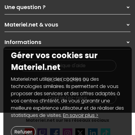
Qui sommes-nous ?
Une question ?
Nos services
Les magasins Materiel.net
Rubrique d'aide / FAQ
Nos solutions pour les pros
Materiel.net & vous
Paiement, livraison
Contactez-nous
Garanties
,
Pack Zen
On répare votre PC portable
SAV, demander un retour
Informations
On rachète votre carte graphique
Informations
PC sur mesure : Votre RDV personnalisé
Guides d'achats et tutoriels
Gérer vos cookies sur
Plan du site
Notre démarche écologique
Nos marques
Materiel.net recrute
Materiel.net
Rubrique d'aide
Conditions générales de vente
Notre programme d'affiliation
Marketplace
Partenariat & Sponsoring
02 40 92 91 91
Materiel.net utilise des cookies ou des
Informations légales
technologies similaires. Ils permettent de vous
(numéro non surtaxé)
Données personnelles
et
cookies
proposer des services et des offres adaptés à
Gérer vos cookies
Contactez-nous
Accessibilité : non conforme
vos centres d’intérêt, de vous garantir une
meilleure expérience utilisateur et de réaliser des
statistiques de visites.
En savoir plus >
Materiel.net sur les réseaux sociaux
Refuser