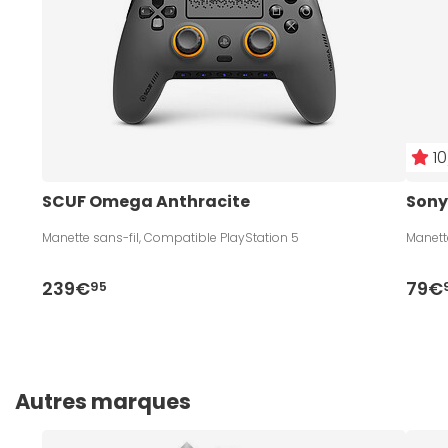
10
SCUF Omega Anthracite
Sony
Manette sans-fil, Compatible PlayStation 5
Manett
239€
79€
95
Autres marques