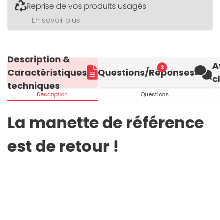
Reprise de vos produits usagés
En savoir plus
Description &
A
2
Caractéristiques
Questions/Réponses
c
techniques
Description
Questions
La manette de référence
est de retour !