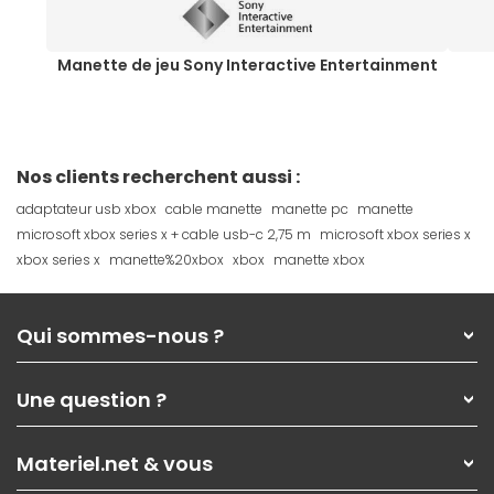
Manette de jeu Sony Interactive Entertainment
Nos clients recherchent aussi :
adaptateur usb xbox
cable manette
manette pc
manette
microsoft xbox series x + cable usb-c 2,75 m
microsoft xbox series x
xbox series x
manette%20xbox
xbox
manette xbox
Qui sommes-nous ?
Qui sommes-nous ?
Une question ?
Nos services
Les magasins Materiel.net
Rubrique d'aide / FAQ
Nos solutions pour les pros
Materiel.net & vous
Paiement, livraison
Contactez-nous