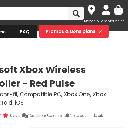
Magasin
Compte
Panier
des
FAQ
Promos & Bons plans
soft Xbox Wireless
oller - Red Pulse
ans-fil, Compatible PC, Xbox One, Xbox
droid, iOS
18 avis
1
Question/Réponse
Alerte baisse de prix