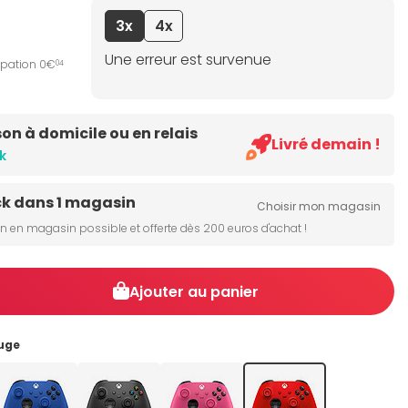
3x
4x
Une erreur est survenue
ipation 0€
04
son à domicile ou en relais
Livré demain !
k
ck dans 1 magasin
Choisir mon magasin
on en magasin possible et offerte dès 200 euros d'achat !
Ajouter au panier
uge