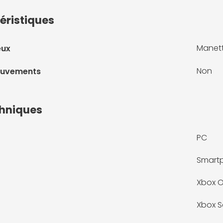
éristiques
Manet
eux
Non
ouvements
chniques
PC
Smart
Xbox 
Xbox S