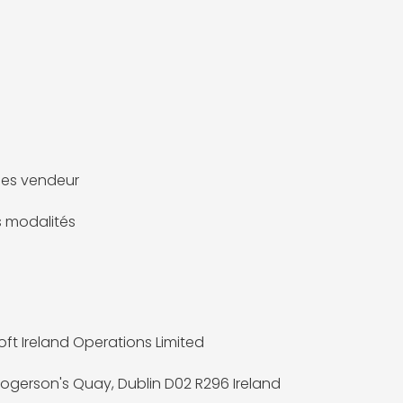
es vendeur
es modalités
oft Ireland Operations Limited
 Rogerson's Quay, Dublin D02 R296 Ireland