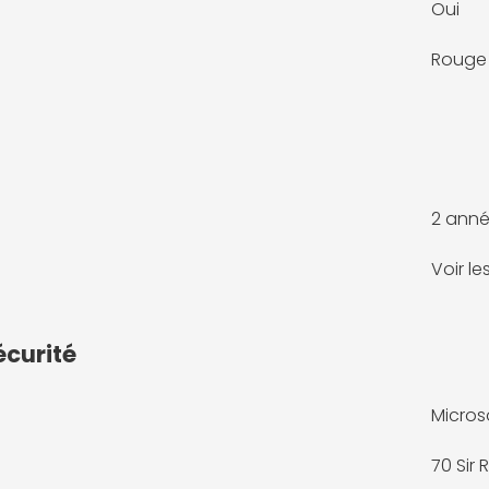
Oui
Rouge
2 anné
Voir l
écurité
Micros
70 Sir