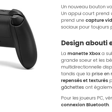
Un nouveau bouton voit
Un appui court prend
prend une
capture vi
sociaux pour toujours p
Design abouti 
La
manette Xbox
a su
grande soeur et les bé
multidirectionnelle di
tandis que la
prise en
repensés et texturés
p
gâchettes
ont égalem
Pour les joueurs PC, v
connexion Bluetooth
.