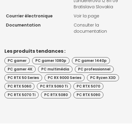
Landererova 12 811 09
Bratislava Slovakia
Courrier électronique
Voir la page
Documentation
Consulter la
documentation
Les produits tendances :
PC gamer
PC gamer 1080p
PC gamer 1440p
PC gamer 4K
PC multimédia
PC professionnel
PC RTX 50 Series
PC RX 9000 Series
PC Ryzen X3D
PC RTX 5060
PC RTX 5060 Ti
PC RTX 5070
PC RTX 5070 Ti
PC RTX 5080
PC RTX 5090