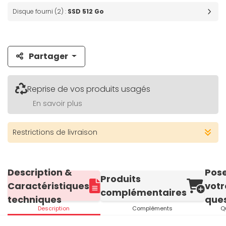
Disque fourni (2) :
SSD 512 Go
Partager
Reprise de vos produits usagés
En savoir plus
Restrictions de livraison
Description &
Pos
Produits
Caractéristiques
votr
complémentaires
techniques
ques
Description
Compléments
Q