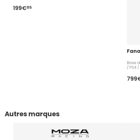
199€
95
Fana
Base d
/ PS4 /
799
Autres marques