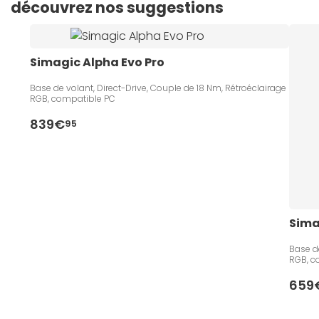
découvrez nos suggestions
Simagic Alpha Evo Pro
Base de volant, Direct-Drive, Couple de 18 Nm, Rétroéclairage
RGB, compatible PC
839€
95
Sima
Base de
RGB, c
659