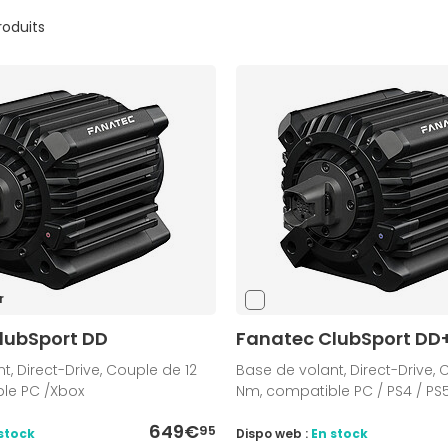
produits
r
lubSport DD
Fanatec ClubSport DD
t, Direct-Drive, Couple de 12
Base de volant, Direct-Drive, 
le PC /Xbox
Nm, compatible PC / PS4 / PS
649€
95
stock
Dispo web :
En stock