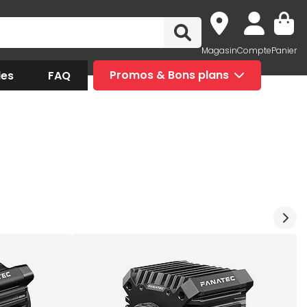
Magasin
Compte
Panier
des
FAQ
Promos & Bons plans