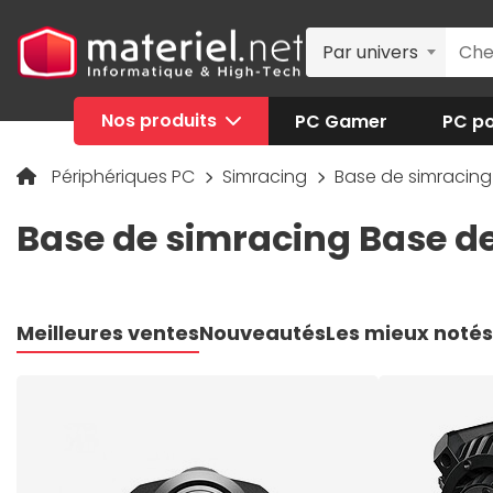
Par univers
Nos produits
PC Gamer
PC po
Périphériques PC
Simracing
Base de simracin
Base de simracing Base d
Meilleures ventes
Nouveautés
Les mieux notés