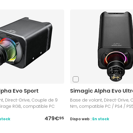
lpha Evo Sport
Simagic Alpha Evo Ult
t, Direct-Drive, Couple de 9
Base de volant, Direct-Drive,
airage RGB, compatible PC
Nm, compatible PC / PS4 / PS
479€
95
stock
Dispo web :
En stock