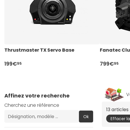
Thrustmaster TX Servo Base
Fanatec Clu
199€
799€
95
95
V
Affinez votre recherche
Cherchez une référence
13 article
Ok
Effacer l