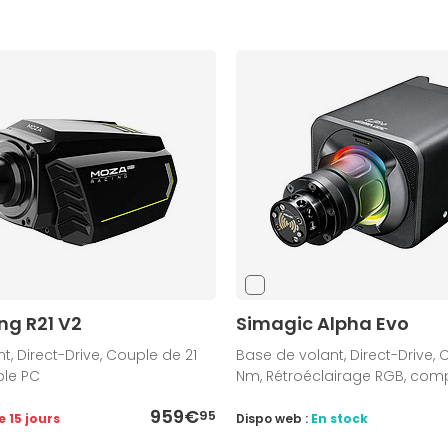
ng R21 V2
Simagic Alpha Evo
t, Direct-Drive, Couple de 21
Base de volant, Direct-Drive, 
le PC
Nm, Rétroéclairage RGB, com
959€
95
e 15 jours
Dispo web :
En stock