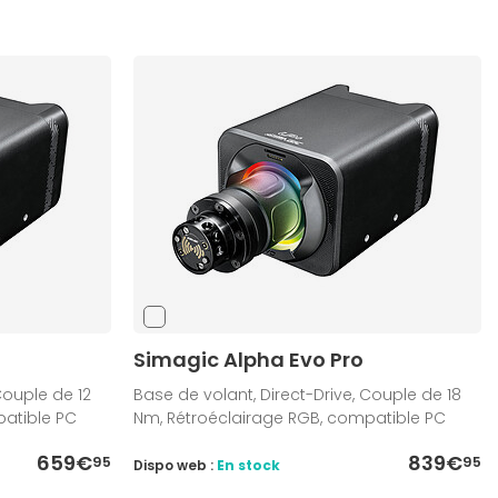
Simagic Alpha Evo Pro
Couple de 12
Base de volant, Direct-Drive, Couple de 18
patible PC
Nm, Rétroéclairage RGB, compatible PC
659€
839€
95
95
Dispo web :
En stock