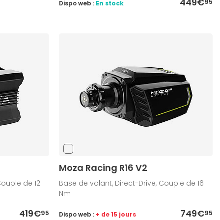
449€
95
Dispo web :
En stock
Moza Racing R16 V2
Couple de 12
Base de volant, Direct-Drive, Couple de 16
Nm
419€
749€
95
95
Dispo web :
+ de 15 jours