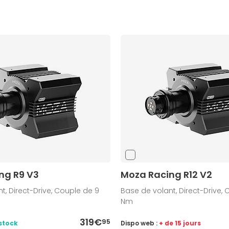
ng R9 V3
Moza Racing R12 V2
t, Direct-Drive, Couple de 9
Base de volant, Direct-Drive, 
Nm
319€
95
stock
Dispo web :
+ de 15 jours