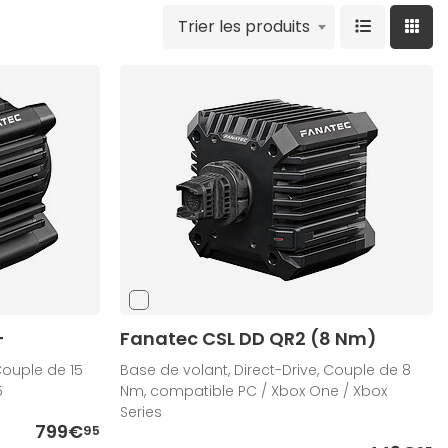
Trier les produits
+
Fanatec CSL DD QR2 (8 Nm)
Couple de 15
Base de volant, Direct-Drive, Couple de 8
5
Nm, compatible PC / Xbox One / Xbox
Series
799€
95