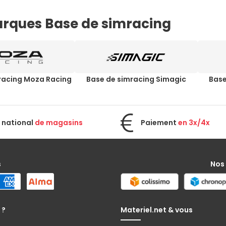
rques Base de simracing
racing Moza Racing
Base de simracing Simagic
Base
 national
de magasins
Paiement
en 3x/4x
s
Nos
 ?
Materiel.net & vous