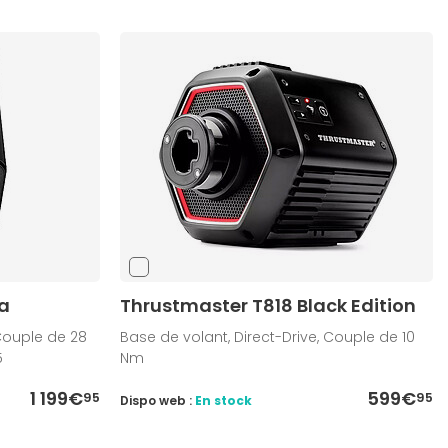
ra
Thrustmaster T818 Black Edition
 Couple de 28
Base de volant, Direct-Drive, Couple de 10
5
Nm
1 199€
599€
95
95
Dispo web :
En stock