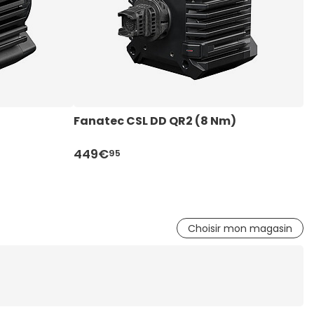
Fanatec CSL DD QR2 (8 Nm)
S
449€
4
95
Choisir mon magasin