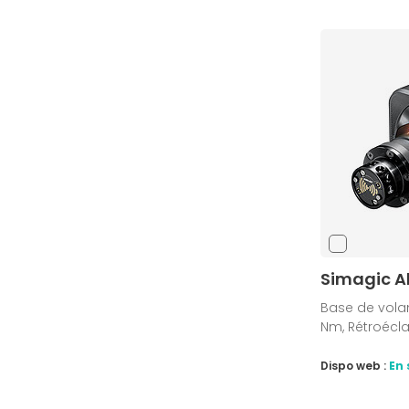
Simagic A
Base de volan
Nm, Rétroécl
Dispo web :
En 