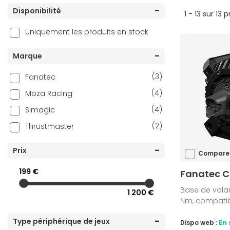
Disponibilité
1 - 13 sur 13 
Uniquement les produits en stock
Marque
(3)
Fanatec
(4)
Moza Racing
(4)
Simagic
(2)
Thrustmaster
Prix
Compare
199 €
Fanatec C
Base de volan
1 200 €
Nm, compatib
Type périphérique de jeux
Dispo web :
En 