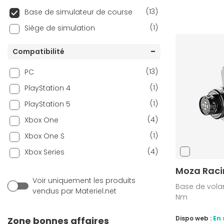
(13)
Base de simulateur de course
(1)
Siège de simulation
Compatibilité
(13)
PC
(1)
PlayStation 4
(1)
PlayStation 5
(4)
Xbox One
(1)
Xbox One S
(4)
Xbox Series
Moza Raci
Voir uniquement les produits
Base de volan
vendus par Materiel.net
Nm
Dispo web :
En 
Zone bonnes affaires