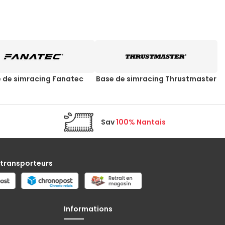
 de simracing Fanatec
Base de simracing Thrustmaster
Sav
100% Nantais
 transporteurs
Informations