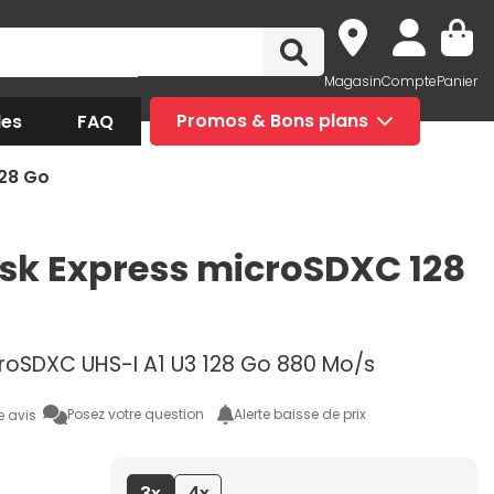
Magasin
Compte
Panier
des
FAQ
Promos & Bons plans
28 Go
sk Express microSDXC 128
roSDXC UHS-I A1 U3 128 Go 880 Mo/s
Posez votre question
Alerte baisse de prix
e avis
3x
4x