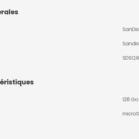
érales
SanDis
Sandis
SDSQX
éristiques
128 Go
microS