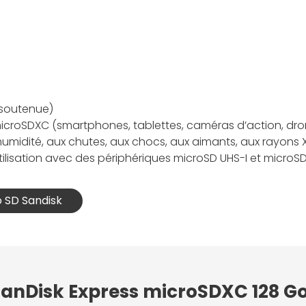
 soutenue)
icroSDXC (smartphones, tablettes, caméras d’action, dron
humidité, aux chutes, aux chocs, aux aimants, aux rayons X 
ilisation avec des périphériques microSD UHS-I et microSD 
o SD Sandisk
 SanDisk Express microSDXC 128 G