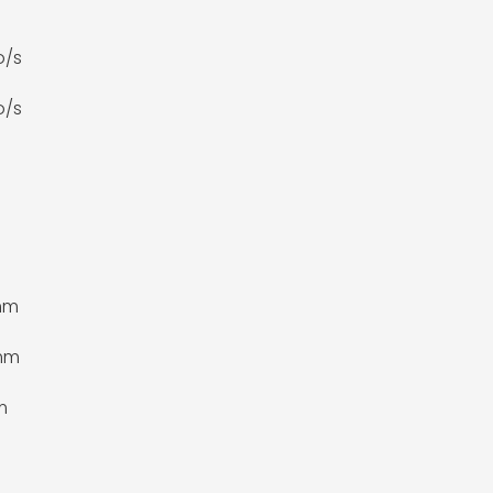
o/s
o/s
mm
 mm
m