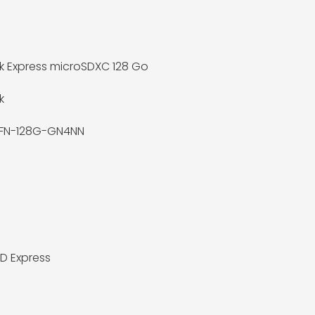
k Express microSDXC 128 Go
k
FN-128G-GN4NN
D Express