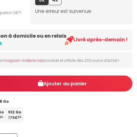
Une erreur est survenue
ipation 0€
04
son à domicile ou en relais
Livré après-demain !
k
 en
magasin materiel.net
possible et offerte dès 200 euros d'achat !
Ajouter au panier
28 Go
Go
512 Go
179€
95
95