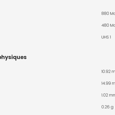
880 M
480 M
UHS 1
physiques
10.92 
14.99
1.02 m
0.26 g