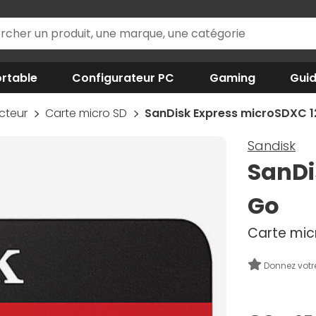
rtable
Configurateur PC
Gaming
Gui
ecteur
Carte micro SD
SanDisk Express microSDXC 1
Sandisk
SanDi
Go
Carte mic
Donnez votr