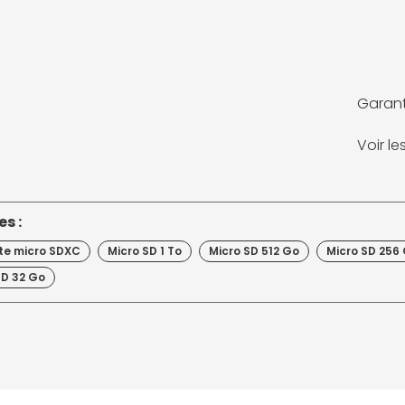
Garant
Voir l
s :
te micro SDXC
Micro SD 1 To
Micro SD 512 Go
Micro SD 256
SD 32 Go