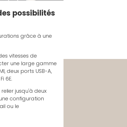
es possibilités
urations grâce à une
des vitesses de
ecter une large gamme
MI, deux ports USB-A,
Fi 6E.
elier jusqu'à deux
 une configuration
il ou le