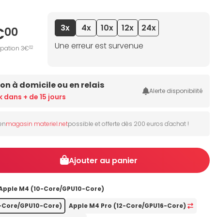
3x
4x
10x
12x
24x
€
00
Une erreur est survenue
ipation 3€
02
son à domicile ou en relais
Alerte disponibilité
k dans + de 15 jours
 en
magasin materiel.net
possible et offerte dès 200 euros d'achat !
Ajouter au panier
Apple M4 (10-Core/GPU10-Core)
0-Core/GPU10-Core)
Apple M4 Pro (12-Core/GPU16-Core)