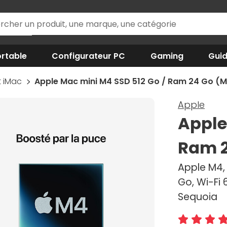
rtable
Configurateur PC
Gaming
Gui
t iMac
Apple Mac mini M4 SSD 512 Go / Ram 24 Go 
Apple
Apple
Ram 
Apple M4, 
Go, Wi-Fi 
Sequoia