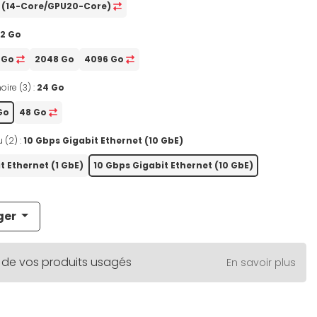
o (14-Core/GPU20-Core)
12 Go
 Go
2048 Go
4096 Go
oire (3) :
24 Go
Go
48 Go
 (2) :
10 Gbps Gigabit Ethernet (10 GbE)
t Ethernet (1 GbE)
10 Gbps Gigabit Ethernet (10 GbE)
ger
 de vos produits usagés
En savoir plus