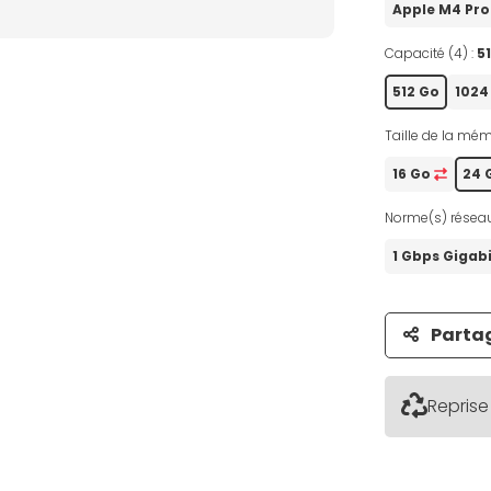
Apple M4 Pr
Capacité (4) :
5
512 Go
1024
Taille de la mém
16 Go
24 
Norme(s) réseau
1 Gbps Gigabi
Parta
Reprise