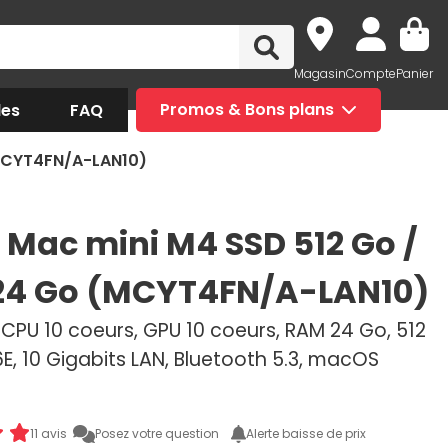
Magasin
Compte
Panier
des
FAQ
Promos & Bons plans
(MCYT4FN/A-LAN10)
 Mac mini M4 SSD 512 Go /
24 Go (MCYT4FN/A-LAN10)
CPU 10 coeurs, GPU 10 coeurs, RAM 24 Go, 512
6E, 10 Gigabits LAN, Bluetooth 5.3, macOS
11 avis
Posez votre question
Alerte baisse de prix