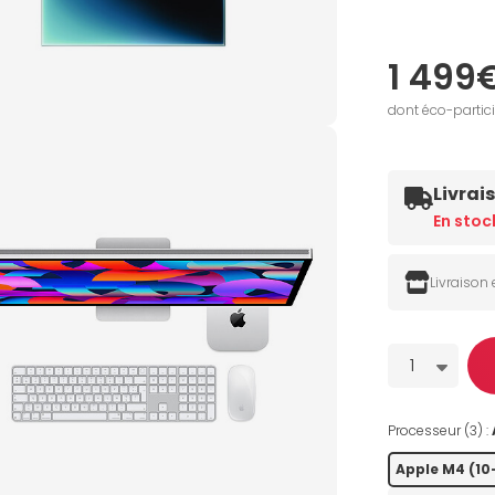
1 499
dont éco-partic
Livrai
En stoc
Livraison
Quantité
1
Processeur (3) :
Apple M4 (1