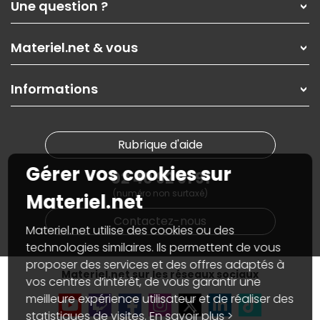
Une question ?
Nos services
Les magasins Materiel.net
Rubrique d'aide / FAQ
Nos solutions pour les pros
Materiel.net & vous
Paiement, livraison
Contactez-nous
Garanties
,
Pack Zen
On répare votre PC portable
SAV, demander un retour
Informations
On rachète votre carte graphique
Informations
PC sur mesure : Votre RDV personnalisé
Guides d'achats et tutoriels
Plan du site
Notre démarche écologique
Nos marques
Materiel.net recrute
Rubrique d'aide
Conditions générales de vente
Notre programme d'affiliation
Marketplace
Gérer vos cookies sur
Partenariat & Sponsoring
02 40 92 91 91
Informations légales
(numéro non surtaxé)
Données personnelles
et
cookies
Materiel.net
Gérer vos cookies
Contactez-nous
Accessibilité : non conforme
Materiel.net utilise des cookies ou des
technologies similaires. Ils permettent de vous
proposer des services et des offres adaptés à
Materiel.net sur les réseaux sociaux
vos centres d’intérêt, de vous garantir une
meilleure expérience utilisateur et de réaliser des
statistiques de visites.
En savoir plus >