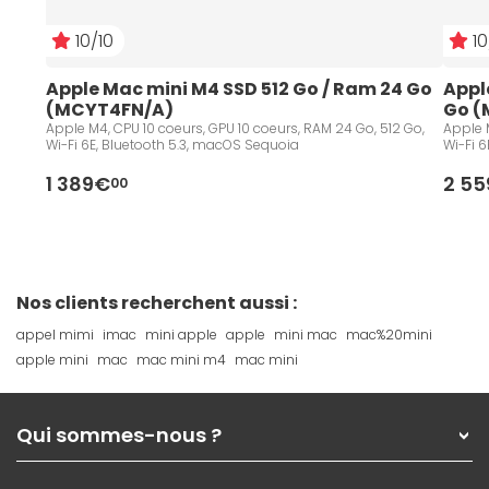
10/10
10
Apple Mac mini M4 SSD 512 Go / Ram 24 Go 
Appl
(MCYT4FN/A)
Go (
Apple M4, CPU 10 coeurs, GPU 10 coeurs, RAM 24 Go, 512 Go,
Apple M
Wi-Fi 6E, Bluetooth 5.3, macOS Sequoia
Wi-Fi 6
1 389€
2 5
00
Nos clients recherchent aussi :
appel mimi
imac
mini apple
apple
mini mac
mac%20mini
apple mini
mac
mac mini m4
mac mini
Qui sommes-nous ?
Qui sommes-nous ?