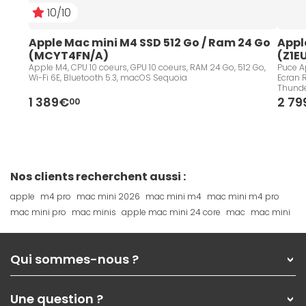
10/10
Apple Mac mini M4 SSD 512 Go / Ram 24 Go 
Appl
(MCYT4FN/A)
(Z1E
Apple M4, CPU 10 coeurs, GPU 10 coeurs, RAM 24 Go, 512 Go,
Puce Ap
Wi-Fi 6E, Bluetooth 5.3, macOS Sequoia
Ecran R
Thunde
Keyboa
1 389€
2 7
00
Sequo
Nos clients recherchent aussi :
apple
m4 pro
mac mini 2026
mac mini m4
mac mini m4 pro
mac mini pro
mac minis
apple mac mini 24 core
mac
mac mini
Qui sommes-nous ?
Qui sommes-nous ?
Une question ?
Nos services