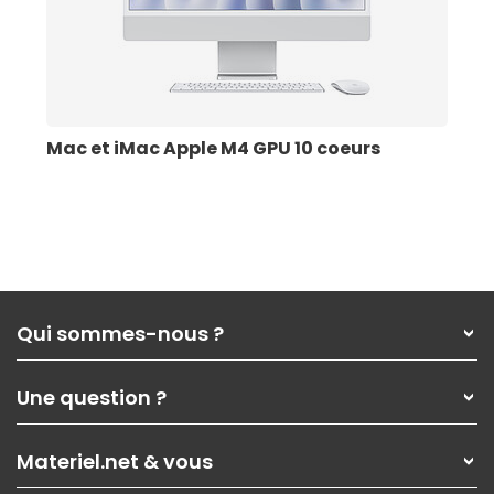
Mac et iMac Apple M4 GPU 10 coeurs
Qui sommes-nous ?
Qui sommes-nous ?
Une question ?
Nos services
Les magasins Materiel.net
Rubrique d'aide / FAQ
Nos solutions pour les pros
Materiel.net & vous
Paiement, livraison
Contactez-nous
Garanties
,
Pack Zen