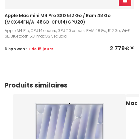
Apple Mac mini M4 Pro SSD 512 Go / Ram 48 Go
(MCX44FN/A-48GB-CPU14/GPU20)
Apple M4 Pro, CPU 14 coeurs, GPU 20 coeurs, RAM 48 Go, 512 Go, Wi-Fi
6E, Bluetooth 5.3, macOS Sequoia
2 779€
00
Dispo web :
+ de 15 jours
Produits similaires
Mac 