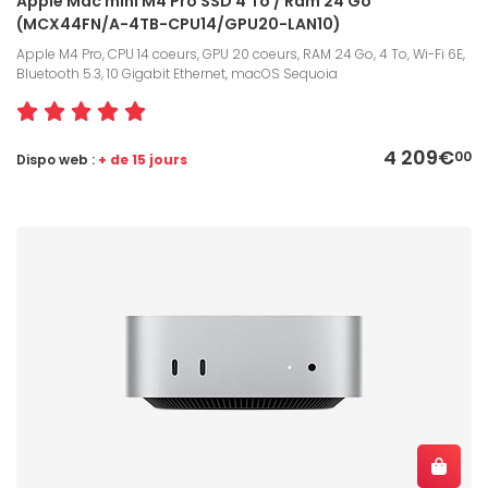
Apple Mac mini M4 Pro SSD 4 To / Ram 24 Go
(MCX44FN/A-4TB-CPU14/GPU20-LAN10)
Apple M4 Pro, CPU 14 coeurs, GPU 20 coeurs, RAM 24 Go, 4 To, Wi-Fi 6E,
Bluetooth 5.3, 10 Gigabit Ethernet, macOS Sequoia
4 209€
00
Dispo web :
+ de 15 jours