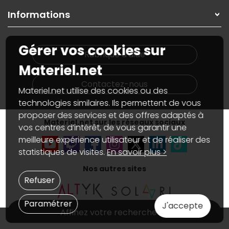
On répare votre PC portable
SAV, demander un retour
Informations
On rachète votre carte graphique
Informations
PC sur mesure : Votre RDV personnalisé
Guides d'achats et tutoriels
Plan du site
Notre démarche écologique
Gérer vos cookies sur
Nos marques
Materiel.net recrute
Rubrique d'aide
Conditions générales de vente
Notre programme d'affiliation
Materiel.net
Marketplace
Partenariat & Sponsoring
Informations légales
Contactez-nous
Materiel.net utilise des cookies ou des
Données personnelles
et
cookies
Gérer vos cookies
technologies similaires. Ils permettent de vous
Accessibilité : non conforme
proposer des services et des offres adaptés à
Materiel.net sur les réseaux sociaux
vos centres d’intérêt, de vous garantir une
meilleure expérience utilisateur et de réaliser des
statistiques de visites.
En savoir plus >
Nos autres sites
Refuser
Paramétrer
J'accepte
Affinez votre recherche