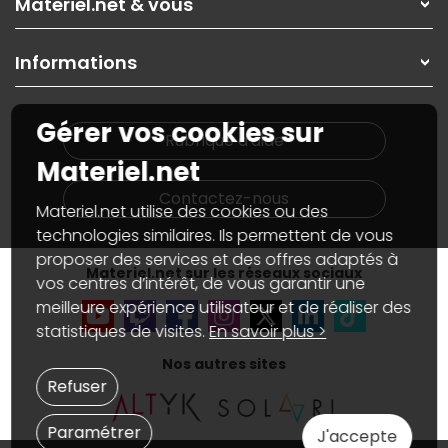
Materiel.net & vous
Paiement, livraison
Contactez-nous
Garanties
,
Pack Zen
On répare votre PC portable
SAV, demander un retour
Informations
On rachète votre carte graphique
Informations
PC sur mesure : Votre RDV personnalisé
Guides d'achats et tutoriels
Plan du site
Notre démarche écologique
Gérer vos cookies sur
Nos marques
Materiel.net recrute
Rubrique d'aide
Conditions générales de vente
Notre programme d'affiliation
Materiel.net
Marketplace
Partenariat & Sponsoring
Informations légales
Contactez-nous
Materiel.net utilise des cookies ou des
Données personnelles
et
cookies
Gérer vos cookies
technologies similaires. Ils permettent de vous
Accessibilité : non conforme
proposer des services et des offres adaptés à
Materiel.net sur les réseaux sociaux
vos centres d’intérêt, de vous garantir une
meilleure expérience utilisateur et de réaliser des
statistiques de visites.
En savoir plus >
Nos autres sites
Refuser
Paramétrer
J'accepte