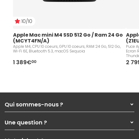
10/10
Apple Mac mini M4 SSD 512 Go / Ram 24 Go 
Appl
(MCYT4FN/A)
(Z1E
Apple M4, CPU 10 coeurs, GPU 10 coeurs, RAM 24 Go, 512 Go,
Puce Ap
Wi-Fi 6E, Bluetooth 5.3, macOS Sequoia
Ecran R
Thunde
Keyboa
1 389€
2 7
00
Sequo
Qui sommes-nous ?
Qui sommes-nous ?
Une question ?
Nos services
Les magasins Materiel.net
Rubrique d'aide / FAQ
Nos solutions pour les pros