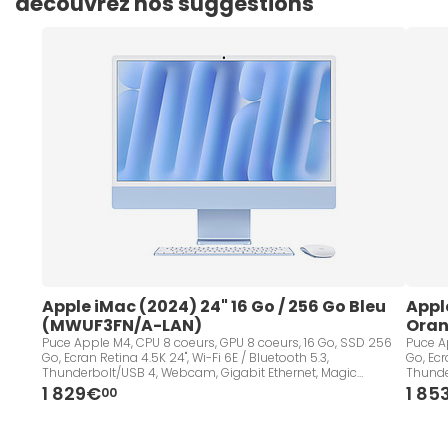
découvrez nos suggestions
Apple iMac (2024) 24" 16 Go / 256 Go Bleu 
Apple
(MWUF3FN/A-LAN)
Oran
Puce Apple M4, CPU 8 coeurs, GPU 8 coeurs, 16 Go, SSD 256
Puce A
Go, Ecran Retina 4.5K 24", Wi-Fi 6E / Bluetooth 5.3,
Go, Ecr
Thunderbolt/USB 4, Webcam, Gigabit Ethernet, Magic
Thunder
Keyboard, macOS Sequoia
ID, 
1 829€
1 85
00