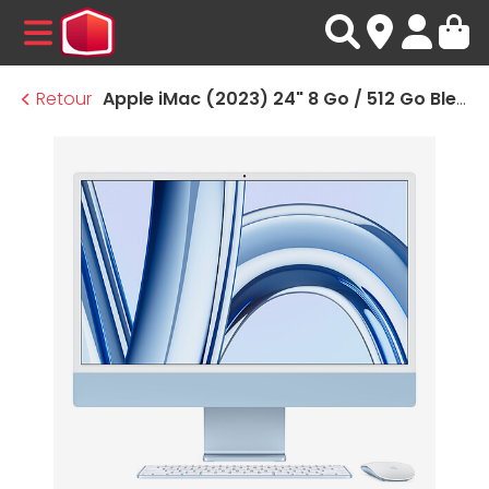
MENU
Retour
Apple iMac (2023) 24" 8 Go / 512 Go Bleu (MQRR3FN/A)