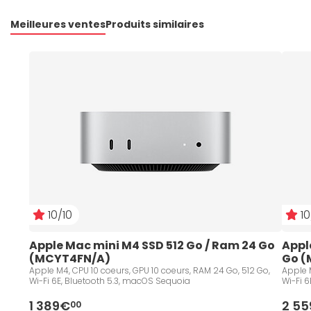
Meilleures ventes
Produits similaires
10/10
10
Apple Mac mini M4 SSD 512 Go / Ram 24 Go 
Appl
(MCYT4FN/A)
Go (
Apple M4, CPU 10 coeurs, GPU 10 coeurs, RAM 24 Go, 512 Go,
Apple M
Wi-Fi 6E, Bluetooth 5.3, macOS Sequoia
Wi-Fi 6
1 389€
2 5
00