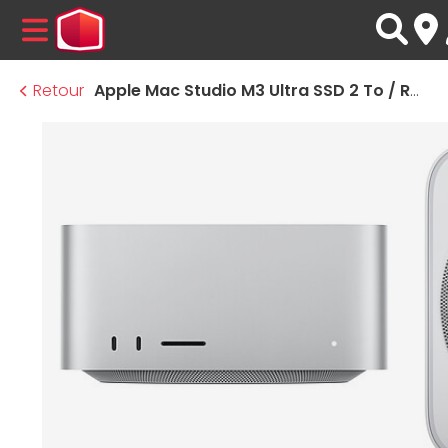
MENU
Retour
Apple Mac Studio M3 Ultra SSD 2 To / Ram 96 Go - GPU 60 coeurs (MU973FN/A-2TB)