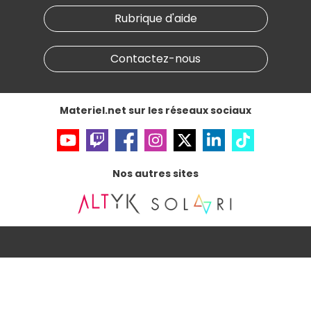
Nos marques
Materiel.net recrute
Rubrique d'aide
Conditions générales de vente
Notre programme d'affiliation
Marketplace
Partenariat & Sponsoring
Informations légales
Contactez-nous
Données personnelles
et
cookies
Gérer vos cookies
Accessibilité : non conforme
Materiel.net sur les réseaux sociaux
Nos autres sites