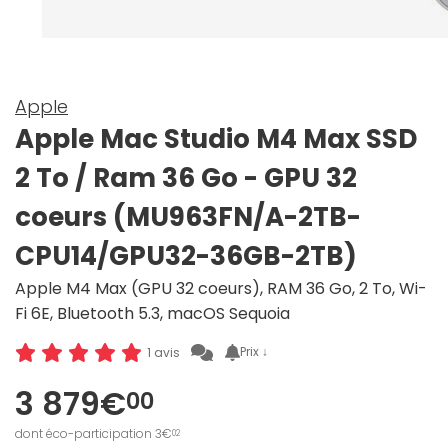
Apple
Apple Mac Studio M4 Max SSD
2 To / Ram 36 Go - GPU 32
coeurs (MU963FN/A-2TB-
CPU14/GPU32-36GB-2TB)
Apple M4 Max (GPU 32 coeurs), RAM 36 Go, 2 To, Wi-
Fi 6E, Bluetooth 5.3, macOS Sequoia
Prix ↓
1 avis
3 879€
00
dont éco-participation 3€
02