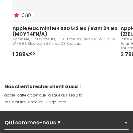
10/10
Apple Mac mini M4 SSD 512 Go / Ram 24 Go 
Appl
(MCYT4FN/A)
(Z1E
Apple M4, CPU 10 coeurs, GPU 10 coeurs, RAM 24 Go, 512 Go,
Puce Ap
Wi-Fi 6E, Bluetooth 5.3, macOS Sequoia
Ecran R
Thunde
Keyboa
1 389€
2 7
00
Sequo
Nos clients recherchent aussi :
apple
carte graphique
disque dur ssd 2 to
msi ordi fixe windows 11 36 go
ram
Qui sommes-nous ?