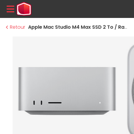
MENU
Retour
Apple Mac Studio M4 Max SSD 2 To / Ram 36 Go - GPU 32 coeurs (MU963FN/A-2TB-CPU14/GPU32-36GB-2TB)