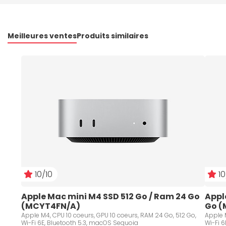
Meilleures ventes
Produits similaires
10/10
10
Apple Mac mini M4 SSD 512 Go / Ram 24 Go 
Appl
(MCYT4FN/A)
Go (
Apple M4, CPU 10 coeurs, GPU 10 coeurs, RAM 24 Go, 512 Go,
Apple M
Wi-Fi 6E, Bluetooth 5.3, macOS Sequoia
Wi-Fi 6