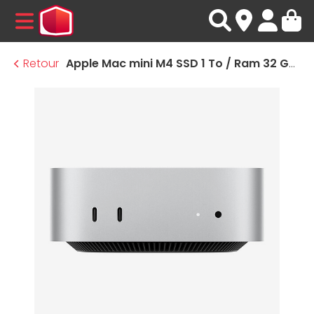
MENU
Retour
Apple Mac mini M4 SSD 1 To / Ram 32 Go (MCYT4FN/A-32GB-1TB)