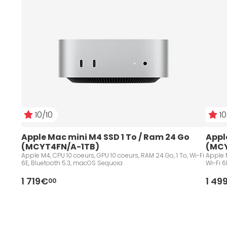
10/10
10
Apple Mac mini M4 SSD 1 To / Ram 24 Go 
Appl
(MCYT4FN/A-1TB)
(MCY
Apple M4, CPU 10 coeurs, GPU 10 coeurs, RAM 24 Go, 1 To, Wi-Fi
Apple 
6E, Bluetooth 5.3, macOS Sequoia
Wi-Fi 6
1 719€
1 49
00