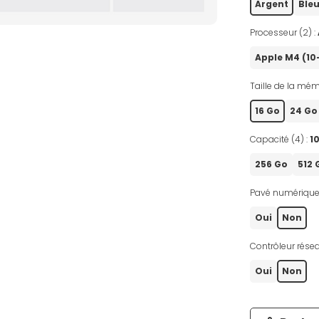
Argent
Ble
Processeur (2) :
Apple M4 (1
Taille de la mém
16 Go
24 G
Capacité (4) :
1
256 Go
512 
Pavé numérique
Oui
Non
Contrôleur résea
Oui
Non