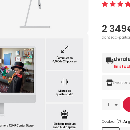
2 349
dont éco-partic
Livrai
En stoc
Livraison
Quantité
1
Couleur (7) :
Ar