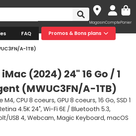
Magasin
Compte
Panier
des
FAQ
Promos & Bons plans
MWUC3FN/A-1TB)
iMac (2024) 24" 16 Go / 1
gent (MWUC3FN/A-1TB)
 M4, CPU 8 coeurs, GPU 8 coeurs, 16 Go, SSD 1
Retina 4.5K 24", Wi-Fi 6E / Bluetooth 5.3,
olt/USB 4, Webcam, Magic Keyboard, macOS