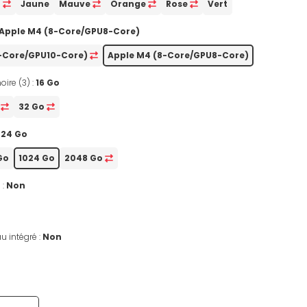
u
Jaune
Mauve
Orange
Rose
Vert
Apple M4 (8-Core/GPU8-Core)
0-Core/GPU10-Core)
Apple M4 (8-Core/GPU8-Core)
oire (3) :
16 Go
o
32 Go
024 Go
Go
1024 Go
2048 Go
 :
Non
u intégré :
Non