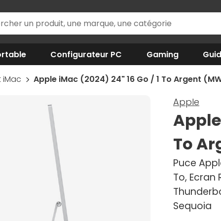
rtable
Configurateur PC
Gaming
Gui
t iMac
Apple iMac (2024) 24" 16 Go / 1 To Argent (
Apple
Apple 
To Ar
Puce Apple
To, Ecran 
Thunderb
Sequoia