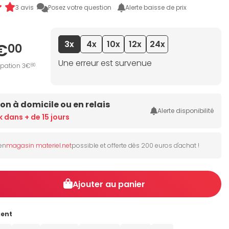
3 avis
Posez votre question
Alerte baisse de prix
3x
4x
10x
12x
24x
€
00
Une erreur est survenue
ipation 3€
80
son à domicile ou en relais
Alerte disponibilité
k dans + de 15 jours
 en
magasin materiel.net
possible et offerte dès 200 euros d'achat !
Ajouter au panier
gent