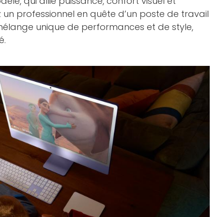
le, qui allie puissance, confort visuel et
 un professionnel en quête d’un poste de travail
 mélange unique de performances et de style,
é.