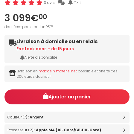
Prix ↓
3 avis
3 099€
00
dont éco-participation 1€
70
Livraison à domicile ou en relais
En stock dans + de 15 jours
Alerte disponibilité
Livraison en
magasin materiel.net
possible et offerte dès
200 euros d'achat !
Ajouter au panier
Couleur (7) :
Argent
Processeur (2) :
Apple M4 (10-Core/GPU10-Core)