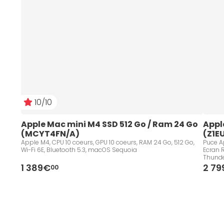
10/10
Apple Mac mini M4 SSD 512 Go / Ram 24 Go 
Appl
(MCYT4FN/A)
(Z1E
Apple M4, CPU 10 coeurs, GPU 10 coeurs, RAM 24 Go, 512 Go,
Puce Ap
Wi-Fi 6E, Bluetooth 5.3, macOS Sequoia
Ecran R
Thunde
Keyboa
1 389€
2 7
00
Sequo