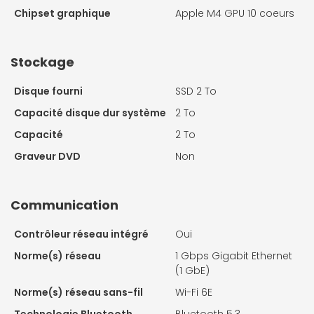
Chipset graphique
Apple M4 GPU 10 coeurs
Stockage
Disque fourni
SSD 2 To
Capacité disque dur système
2 To
Capacité
2 To
Graveur DVD
Non
Communication
Contrôleur réseau intégré
Oui
Norme(s) réseau
1 Gbps Gigabit Ethernet
(1 GbE)
Norme(s) réseau sans-fil
Wi-Fi 6E
Technologie Bluetooth
Bluetooth 5.3