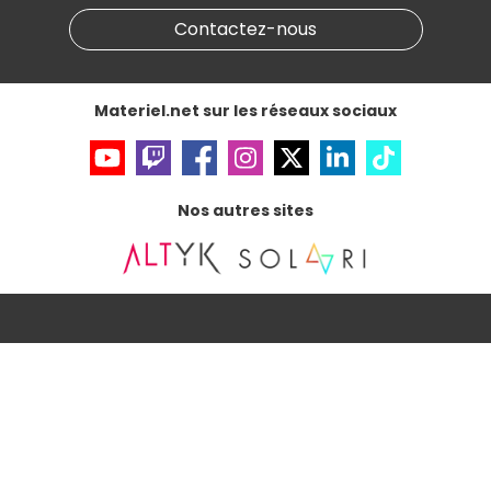
Partenariat & Sponsoring
Informations légales
Contactez-nous
Données personnelles
et
cookies
Gérer vos cookies
Accessibilité : non conforme
Materiel.net sur les réseaux sociaux
Nos autres sites