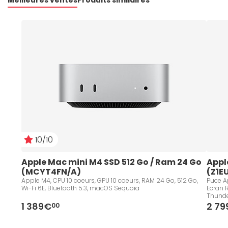
10/10
Apple Mac mini M4 SSD 512 Go / Ram 24 Go 
Appl
(MCYT4FN/A)
(Z1E
Apple M4, CPU 10 coeurs, GPU 10 coeurs, RAM 24 Go, 512 Go,
Puce Ap
Wi-Fi 6E, Bluetooth 5.3, macOS Sequoia
Ecran R
Thunde
Keyboa
1 389€
2 7
00
Sequo