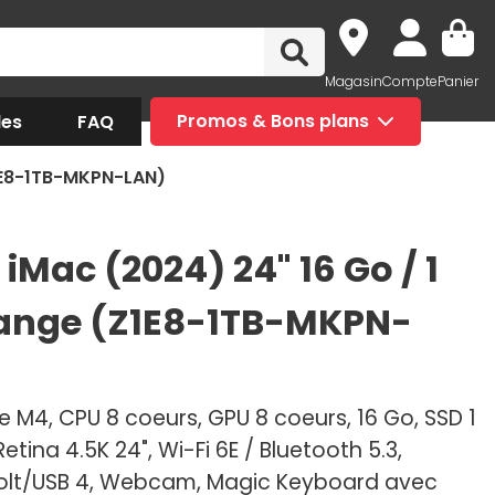
Magasin
Compte
Panier
des
FAQ
Promos & Bons plans
Z1E8-1TB-MKPN-LAN)
iMac (2024) 24" 16 Go / 1
ange (Z1E8-1TB-MKPN-
 M4, CPU 8 coeurs, GPU 8 coeurs, 16 Go, SSD 1
Retina 4.5K 24", Wi-Fi 6E / Bluetooth 5.3,
lt/USB 4, Webcam, Magic Keyboard avec