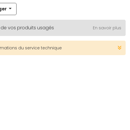
ger
 de vos produits usagés
En savoir plus
rmations du service technique