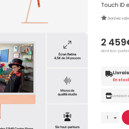
Touch ID 
Donnez votr
2 459
dont éco-partic
Livrai
En stoc
Livraison
Quantité
1