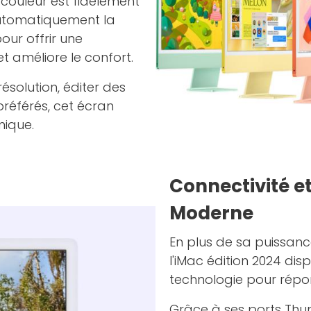
couleur est fidèlement
 automatiquement la
ur offrir une
et améliore le confort.
ésolution, éditer des
référés, cet écran
nique.
Connectivité e
Moderne
En plus de sa puissanc
l'iMac édition 2024 dis
technologie pour répon
Grâce à ses ports Thun