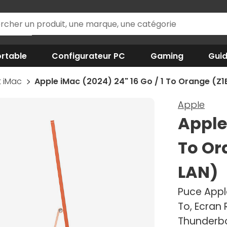
rtable
Configurateur PC
Gaming
Gui
t iMac
Apple iMac (2024) 24" 16 Go / 1 To Orange (
Apple
Apple 
To Or
LAN)
Puce Apple
To, Ecran 
Thunderbo