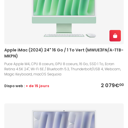
Apple iMac (2024) 24" 16 Go / 1 To Vert (MWUE3FN/A-1TB-
MKPN)
Puce Apple M4, CPU 8 coeurs, GPU 8 coeurs, 16 Go, SSD 1 To, Ecran
Retina 4.5K 24", Wi-Fi 6E / Bluetooth 5.3, Thunderbolt/USB 4, Webcam,
Magic Keyboard, macOS Sequoia
2 079€
00
Dispo web :
+ de 15 jours