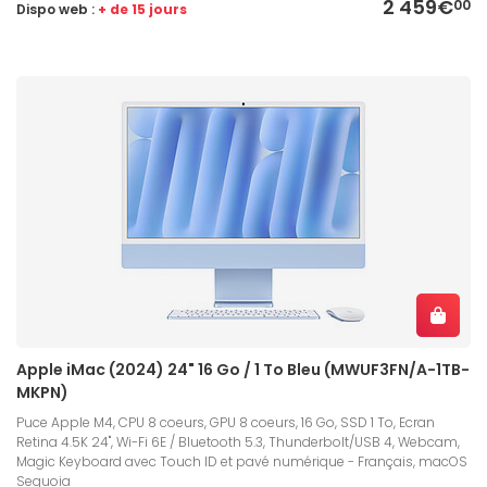
2 459€
00
Dispo web :
+ de 15 jours
Apple iMac (2024) 24" 16 Go / 1 To Bleu (MWUF3FN/A-1TB-
MKPN)
Puce Apple M4, CPU 8 coeurs, GPU 8 coeurs, 16 Go, SSD 1 To, Ecran
Retina 4.5K 24", Wi-Fi 6E / Bluetooth 5.3, Thunderbolt/USB 4, Webcam,
Magic Keyboard avec Touch ID et pavé numérique - Français, macOS
Sequoia