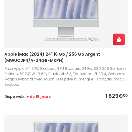
Apple iMac (2024) 24" 16 Go / 256 Go Argent
(MWUC3FN/A-24GB-MKPN)
Puce Apple M4, CPU 8 coeurs, GPU 8 coeurs, 24 Go, SSD 256 Go, Ecran
Retina 4.5K 24", Wi-Fi 6E / Bluetooth 5.3, Thunderbolt/USB 4, Webcam,
Magic Keyboard avec Touch ID et pavé numérique - Français, macOS
Sequoia
1 829€
00
Dispo web :
+ de 15 jours