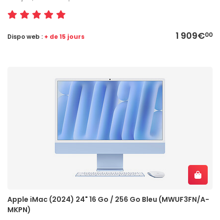
1 909€
00
Dispo web :
+ de 15 jours
Apple iMac (2024) 24" 16 Go / 256 Go Bleu (MWUF3FN/A-
MKPN)