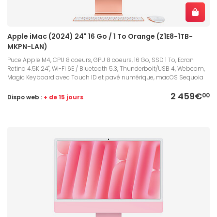
Apple iMac (2024) 24" 16 Go / 1 To Orange (Z1E8-1TB-
MKPN-LAN)
Puce Apple M4, CPU 8 coeurs, GPU 8 coeurs, 16 Go, SSD 1 To, Ecran
Retina 4.5K 24", Wi-Fi 6E / Bluetooth 5.3, Thunderbolt/USB 4, Webcam,
Magic Keyboard avec Touch ID et pavé numérique, macOS Sequoia
2 459€
00
Dispo web :
+ de 15 jours