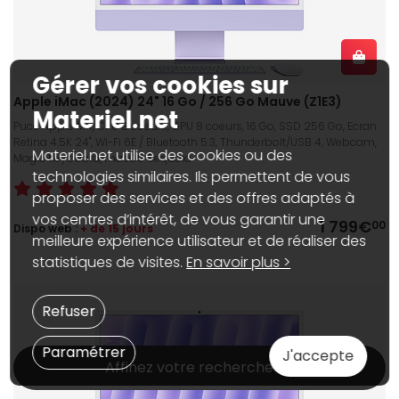
Gérer vos cookies sur
Apple iMac (2024) 24" 16 Go / 256 Go Mauve (Z1E3)
Materiel.net
Puce Apple M4, CPU 8 coeurs, GPU 8 coeurs, 16 Go, SSD 256 Go, Ecran
Retina 4.5K 24", Wi-Fi 6E / Bluetooth 5.3, Thunderbolt/USB 4, Webcam,
Materiel.net utilise des cookies ou des
Magic Keyboard, macOS Sequoia
technologies similaires. Ils permettent de vous
proposer des services et des offres adaptés à
vos centres d’intérêt, de vous garantir une
1 799€
00
Dispo web :
+ de 15 jours
meilleure expérience utilisateur et de réaliser des
statistiques de visites.
En savoir plus >
Refuser
Paramétrer
J'accepte
Affinez votre recherche