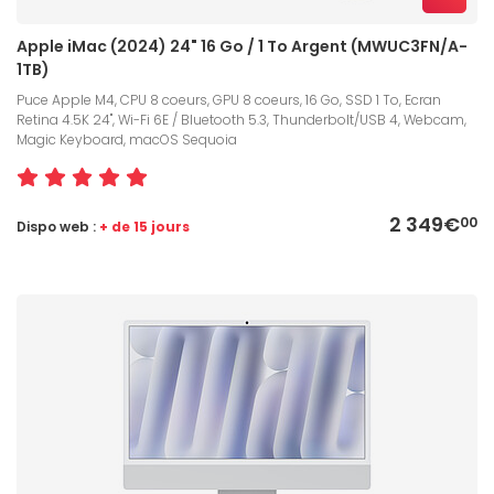
Apple iMac (2024) 24" 16 Go / 1 To Argent (MWUC3FN/A-
1TB)
Puce Apple M4, CPU 8 coeurs, GPU 8 coeurs, 16 Go, SSD 1 To, Ecran
Retina 4.5K 24", Wi-Fi 6E / Bluetooth 5.3, Thunderbolt/USB 4, Webcam,
Magic Keyboard, macOS Sequoia
2 349€
00
Dispo web :
+ de 15 jours