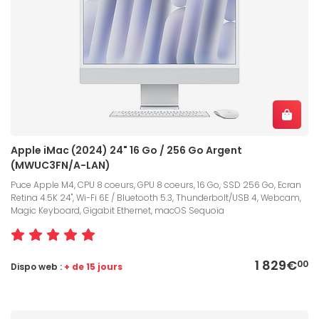
Apple iMac (2024) 24" 16 Go / 256 Go Argent
(MWUC3FN/A-LAN)
Puce Apple M4, CPU 8 coeurs, GPU 8 coeurs, 16 Go, SSD 256 Go, Ecran
Retina 4.5K 24", Wi-Fi 6E / Bluetooth 5.3, Thunderbolt/USB 4, Webcam,
Magic Keyboard, Gigabit Ethernet, macOS Sequoia
1 829€
00
Dispo web :
+ de 15 jours