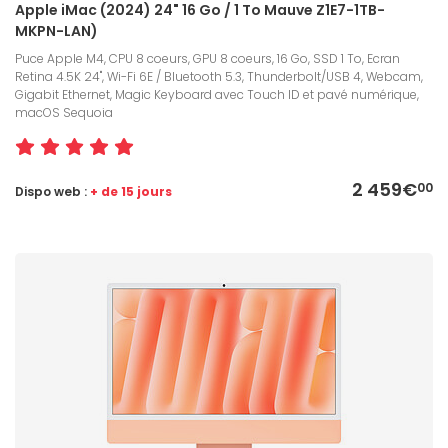
Apple iMac (2024) 24" 16 Go / 1 To Mauve Z1E7-1TB-
MKPN-LAN)
Puce Apple M4, CPU 8 coeurs, GPU 8 coeurs, 16 Go, SSD 1 To, Ecran
Retina 4.5K 24", Wi-Fi 6E / Bluetooth 5.3, Thunderbolt/USB 4, Webcam,
Gigabit Ethernet, Magic Keyboard avec Touch ID et pavé numérique,
macOS Sequoia
2 459€
00
Dispo web :
+ de 15 jours