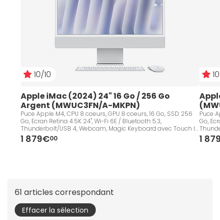
10/10
10
Apple iMac (2024) 24" 16 Go / 256 Go 
Apple
Argent (MWUC3FN/A-MKPN)
(MW
Puce Apple M4, CPU 8 coeurs, GPU 8 coeurs, 16 Go, SSD 256
Puce A
Go, Ecran Retina 4.5K 24", Wi-Fi 6E / Bluetooth 5.3,
Go, Ecr
Thunderbolt/USB 4, Webcam, Magic Keyboard avec Touch ID
Thunde
et pavé numérique - Français, macOS Sequoia
et pav
1 879€
1 87
00
61 articles correspondant
Effacer la sélection