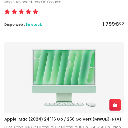
Magic Keyboard, macOS Sequoia
1 799€
00
Dispo web :
En stock
Apple iMac (2024) 24" 16 Go / 256 Go Vert (MWUE3FN/A)
Puce Apple M4, CPU 8 coeurs, GPU 8 coeurs, 16 Go, SSD 256 Go, Ecran