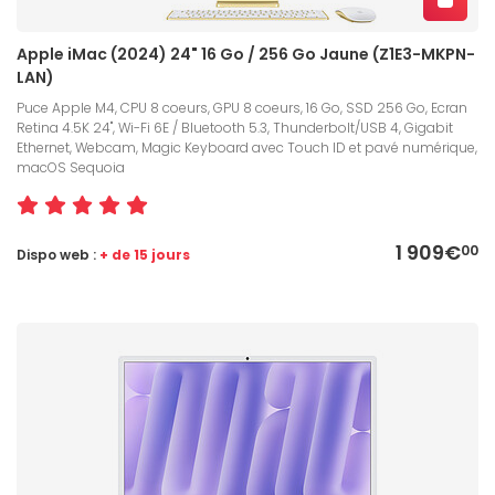
Apple iMac (2024) 24" 16 Go / 256 Go Jaune (Z1E3-MKPN-
LAN)
Puce Apple M4, CPU 8 coeurs, GPU 8 coeurs, 16 Go, SSD 256 Go, Ecran
Retina 4.5K 24", Wi-Fi 6E / Bluetooth 5.3, Thunderbolt/USB 4, Gigabit
Ethernet, Webcam, Magic Keyboard avec Touch ID et pavé numérique,
macOS Sequoia
1 909€
00
Dispo web :
+ de 15 jours