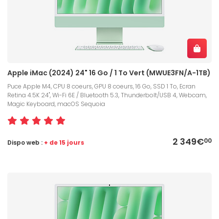
Apple iMac (2024) 24" 16 Go / 1 To Vert (MWUE3FN/A-1TB)
Puce Apple M4, CPU 8 coeurs, GPU 8 coeurs, 16 Go, SSD 1 To, Ecran
Retina 4.5K 24", Wi-Fi 6E / Bluetooth 5.3, Thunderbolt/USB 4, Webcam,
Magic Keyboard, macOS Sequoia
2 349€
00
Dispo web :
+ de 15 jours