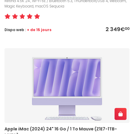
Retina 4.5K 24", Wi-Fi 6E / Bluetooth 5.3, Thunderbolt/USB 4, Webcam,
Magic Keyboard, macOS Sequoia
2 349€
00
Dispo web :
+ de 15 jours
Apple iMac (2024) 24" 16 Go / 1 To Mauve (Z1E7-1TB-