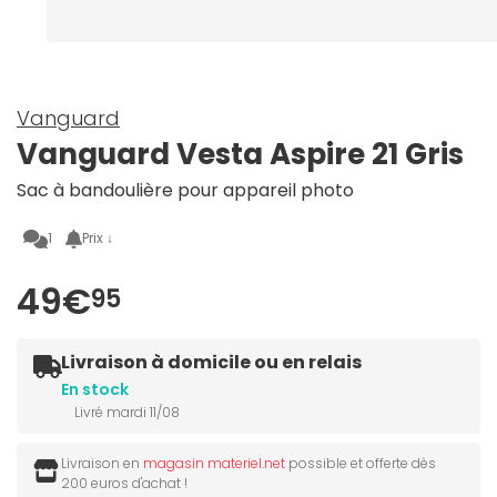
Vanguard
Vanguard Vesta Aspire 21 Gris
Sac à bandoulière pour appareil photo
1
Prix ↓
49€
95
Livraison à domicile ou en relais
En stock
Livré mardi 11/08
Livraison en
magasin materiel.net
possible et offerte dès
200 euros d'achat !