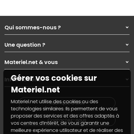
Qui sommes-nous ?
Qui sommes-nous ?
Une question ?
Nos services
Les magasins Materiel.net
Rubrique d'aide / FAQ
Nos solutions pour les pros
Materiel.net & vous
Paiement, livraison
Contactez-nous
Garanties
,
Pack Zen
On répare votre PC portable
Gérer vos cookies sur
SAV, demander un retour
Informations
On rachète votre carte graphique
Informations
Materiel.net
PC sur mesure : Votre RDV personnalisé
Guides d'achats et tutoriels
Plan du site
Notre démarche écologique
Nos marques
Materiel.net recrute
Materiel.net utilise des cookies ou des
Rubrique d'aide
Conditions générales de vente
Notre programme d'affiliation
technologies similaires. Ils permettent de vous
Marketplace
Partenariat & Sponsoring
proposer des services et des offres adaptés à
Informations légales
Contactez-nous
vos centres d’intérêt, de vous garantir une
Données personnelles
et
cookies
meilleure expérience utilisateur et de réaliser des
Gérer vos cookies