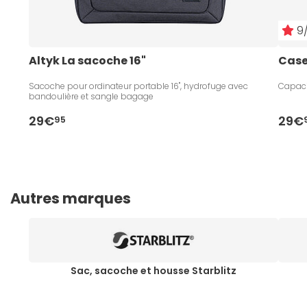
9/
Altyk La sacoche 16"
Case
Sacoche pour ordinateur portable 16", hydrofuge avec
Capaci
bandoulière et sangle bagage
29€
29€
95
Autres marques
Sac, sacoche et housse Starblitz