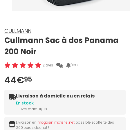
CULLMANN
Cullmann Sac à dos Panama
200 Noir
Prix ↓
2 avis
44€
95
Livraison à domicile ou en relais
En stock
Livré mardi 11/08
Livraison en
magasin materiel.net
possible et offerte dès
200 euros d'achat !