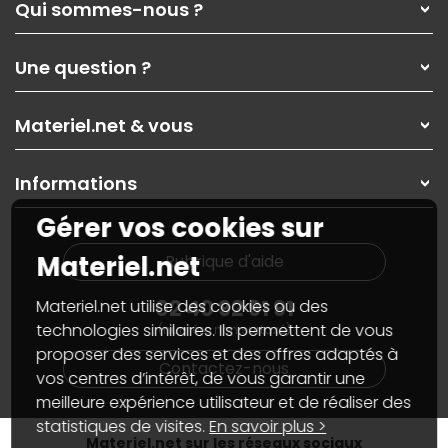
Qui sommes-nous ?
Qui sommes-nous ?
Une question ?
Nos services
Les magasins Materiel.net
Rubrique d'aide / FAQ
Nos solutions pour les pros
Materiel.net & vous
Paiement, livraison
Contactez-nous
Garanties
,
Pack Zen
On répare votre PC portable
SAV, demander un retour
Informations
On rachète votre carte graphique
Informations
PC sur mesure : Votre RDV personnalisé
Guides d'achats et tutoriels
Gérer vos cookies sur
Plan du site
Notre démarche écologique
Nos marques
Materiel.net recrute
Materiel.net
Rubrique d'aide
Conditions générales de vente
Notre programme d'affiliation
Marketplace
Partenariat & Sponsoring
02 40 92 91 91
Materiel.net utilise des cookies ou des
Informations légales
technologies similaires. Ils permettent de vous
(numéro non surtaxé)
Données personnelles
et
cookies
proposer des services et des offres adaptés à
Gérer vos cookies
Contactez-nous
Accessibilité : non conforme
vos centres d’intérêt, de vous garantir une
meilleure expérience utilisateur et de réaliser des
statistiques de visites.
En savoir plus >
Materiel.net sur les réseaux sociaux