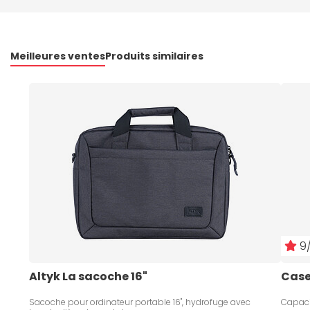
Meilleures ventes
Produits similaires
9/
Altyk La sacoche 16"
Case
Sacoche pour ordinateur portable 16", hydrofuge avec
Capaci