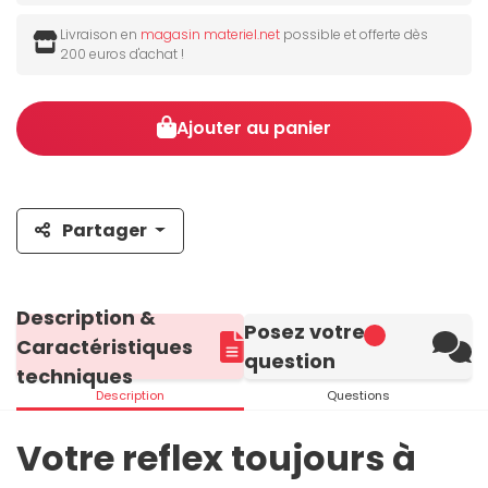
Livraison en
magasin materiel.net
possible et offerte dès
200 euros d'achat !
Ajouter au panier
Partager
Description &
Posez votre
Caractéristiques
question
techniques
Description
Questions
Votre reflex toujours à