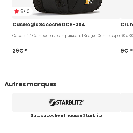
9/10
Caselogic Sacoche DCB-304
Crump
Capacité > Compact à zoom puissant | Bridge | Caméscope
60 x 3
29€
9€
95
9
Autres marques
Sac, sacoche et housse Starblitz