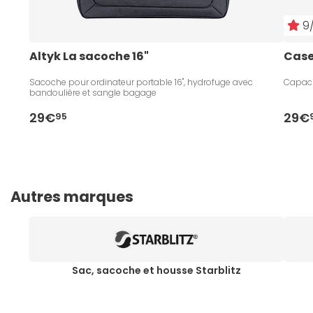
9/
Altyk La sacoche 16"
Case
Sacoche pour ordinateur portable 16", hydrofuge avec
Capaci
bandoulière et sangle bagage
29€
29€
95
Autres marques
Sac, sacoche et housse Starblitz