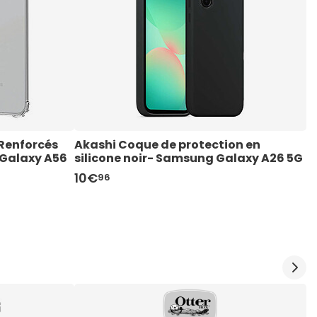
Renforcés 
Akashi Coque de protection en 
A
 Galaxy A56
silicone noir- Samsung Galaxy A26 5G
s
10€
1
96