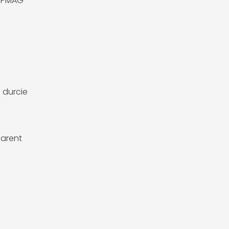
16PMAG
e
 durcie
arent