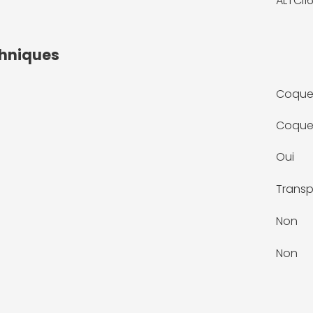
ALTCI
chniques
Coqu
Coque
Oui
Transp
Non
Non