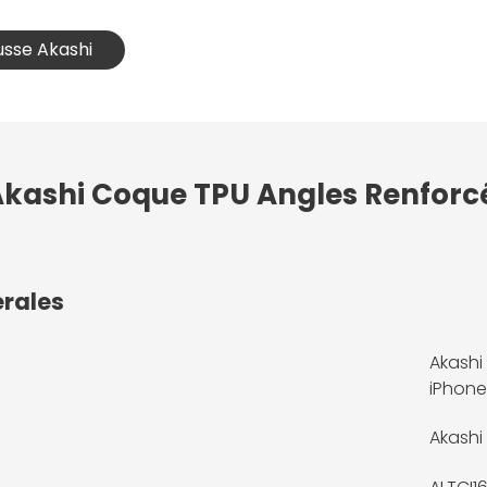
usse Akashi
 Akashi Coque TPU Angles Renforc
érales
Akashi
iPhone
Akashi