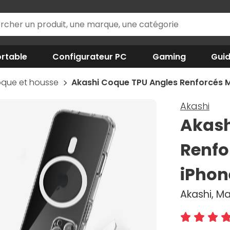
rtable
Configurateur PC
Gaming
Gui
que et housse
Akashi Coque TPU Angles Renforcés M
Akashi
Akash
Renfo
iPhon
Akashi, Ma