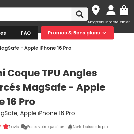
Magasin
Compte
Panier
des
FAQ
Promos & Bons plans
agSafe - Apple iPhone 16 Pro
i Coque TPU Angles
rcés MagSafe - Apple
e 16 Pro
gSafe, Apple iPhone 16 Pro
1 avis
Posez votre question
Alerte baisse de prix