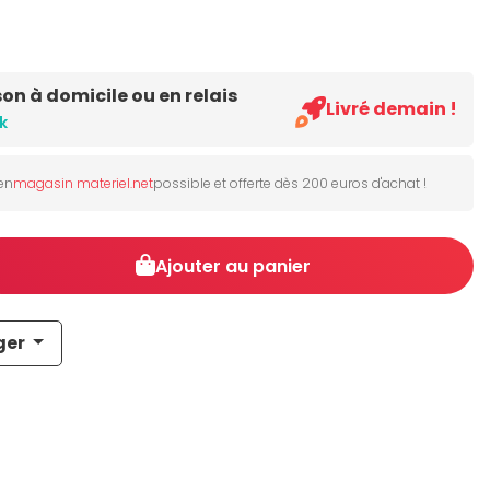
son à domicile ou en relais
Livré demain !
k
 en
magasin materiel.net
possible et offerte dès 200 euros d'achat !
Ajouter au panier
ger