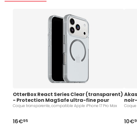
OtterBox React Series Clear (transparent) 
Akas
- Protection MagSafe ultra-fine pour 
noir
iPhone 17 Pro Max
Coque transparente, compatible Apple iPhone 17 Pro Max
Coque 
16€
10€
95