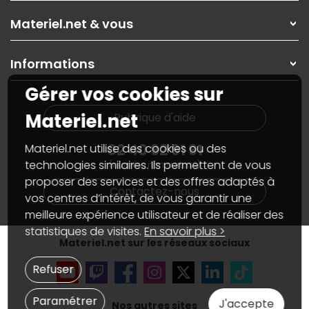
Les magasins Materiel.net
Rubrique d'aide / FAQ
Nos solutions pour les pros
Materiel.net & vous
Paiement, livraison
Contactez-nous
Garanties
,
Pack Zen
On répare votre PC portable
SAV, demander un retour
Informations
On rachète votre carte graphique
Informations
PC sur mesure : Votre RDV personnalisé
Guides d'achats et tutoriels
Gérer vos cookies sur
Plan du site
Notre démarche écologique
Nos marques
Materiel.net recrute
Materiel.net
Rubrique d'aide
Conditions générales de vente
Notre programme d'affiliation
Marketplace
Partenariat & Sponsoring
02 40 92 91 91
Materiel.net utilise des cookies ou des
Informations légales
technologies similaires. Ils permettent de vous
(numéro non surtaxé)
Données personnelles
et
cookies
proposer des services et des offres adaptés à
Gérer vos cookies
Contactez-nous
Accessibilité : non conforme
vos centres d’intérêt, de vous garantir une
meilleure expérience utilisateur et de réaliser des
statistiques de visites.
En savoir plus >
Materiel.net sur les réseaux sociaux
Refuser
Paramétrer
J'accepte
Nos autres sites