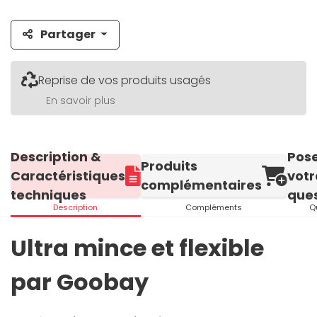
Partager
Reprise de vos produits usagés
En savoir plus
Description &
Pos
Produits
Caractéristiques
votr
complémentaires
techniques
ques
Description
Compléments
Q
Ultra mince et flexible
par Goobay