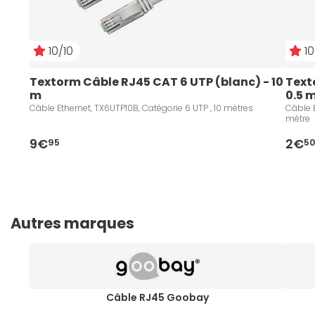
10/10
10
Textorm Câble RJ45 CAT 6 UTP (blanc) - 10 
Text
m
0.5 
Câble Ethernet, TX6UTP10B, Catégorie 6 UTP , 10 mètres
Câble E
mètre
9€
2€
95
5
Autres marques
Câble RJ45 Goobay